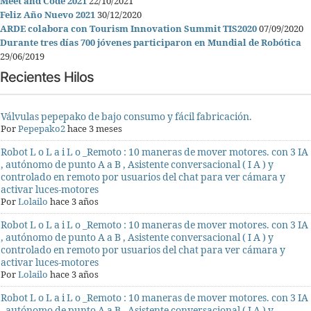
Meet and Code 2021
22/10/2021
Feliz Año Nuevo 2021
30/12/2020
ARDE colabora con Tourism Innovation Summit TIS2020
07/09/2020
Durante tres días 700 jóvenes participaron en Mundial de Robótica
29/06/2019
Recientes Hilos
Válvulas pepepako de bajo consumo y fácil fabricación.
Por
Pepepako2
hace 3 meses
Robot L o L a i L o _Remoto : 10 maneras de mover motores. con 3 IA
, autónomo de punto A a B , Asistente conversacional ( I A ) y
controlado en remoto por usuarios del chat para ver cámara y
activar luces-motores
Por
Lolailo
hace 3 años
Robot L o L a i L o _Remoto : 10 maneras de mover motores. con 3 IA
, autónomo de punto A a B , Asistente conversacional ( I A ) y
controlado en remoto por usuarios del chat para ver cámara y
activar luces-motores
Por
Lolailo
hace 3 años
Robot L o L a i L o _Remoto : 10 maneras de mover motores. con 3 IA
, autónomo de punto A a B , Asistente conversacional ( I A ) y