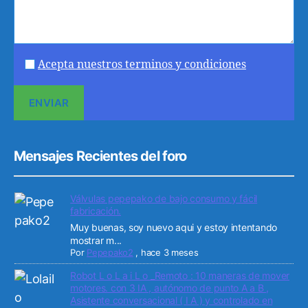
Acepta nuestros terminos y condiciones
Mensajes Recientes del foro
Válvulas pepepako de bajo consumo y fácil
fabricación.
Muy buenas, soy nuevo aqui y estoy intentando
mostrar m...
Por
Pepepako2
,
hace 3 meses
Robot L o L a i L o _Remoto : 10 maneras de mover
motores. con 3 IA , autónomo de punto A a B ,
Asistente conversacional ( I A ) y controlado en