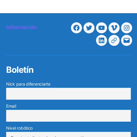
Información
Facebook
Twitter
Youtube
Vimeo
Ins
Linkedin
Telegra
Cor
elec
Boletín
Nick para diferenciarte
Email
Nivel robótico