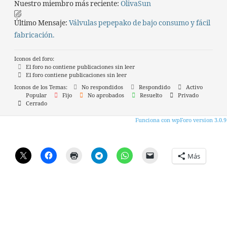
Nuestro miembro más reciente:
OlivaSun
Último Mensaje:
Válvulas pepepako de bajo consumo y fácil
fabricación.
Iconos del foro:
El foro no contiene publicaciones sin leer
El foro contiene publicaciones sin leer
Iconos de los Temas:
No respondidos
Respondido
Activo
Popular
Fijo
No aprobados
Resuelto
Privado
Cerrado
Funciona con wpForo version 3.0.9
Más