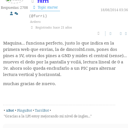
furri
Topic starter
Respuestas: 2708
18/08/2014 03:36
(@furri)
Ardero
Registrado: hace 21 años
Maquina... funciona perfecto, justo lo que indica en la
primera web que envias, la de dmccoltd.com, pones dos
pines a 5V, otros dos pines a GND y mides el central (sense)...
mueves el dedo por la pantalla y voilá, lectura lineal de 0 a
5v. ahora solo queda enchufarlo a un PIC para alternar
lectura vertical y horizontal.
muchas gracias de nuevo.
•
xBot
•
PinguBot
•
TarriBot
•
"Gracias a la LPI estoy mejorando mi nivel de ingles..."