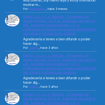
Muy buenas, soy nuevo aqui y estoy intentando
mostrar m...
Por
Pepepako2
,
hace 3 meses
Robot L o L a i L o _Remoto : 10 maneras de
mover motores. con 3 IA , autónomo de punto A
a B , Asistente conversacional ( I A ) y
controlado en remoto por usuarios del chat para
ver cámara y activar luces-motores
Agradecería si teneis a bien difundir o poder
hacer alg...
Por
Lolailo
,
hace 3 años
Robot L o L a i L o _Remoto : 10 maneras de
mover motores. con 3 IA , autónomo de punto A
a B , Asistente conversacional ( I A ) y
controlado en remoto por usuarios del chat para
ver cámara y activar luces-motores
Agradecería si teneis a bien difundir o poder
hacer alg...
Por
Lolailo
,
hace 3 años
Robot L o L a i L o _Remoto : 10 maneras de
mover motores. con 3 IA , autónomo de punto A
a B , Asistente conversacional ( I A ) y