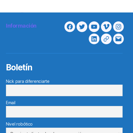
Información
Facebook
Twitter
Youtube
Vimeo
Insta
Linkedin
Telegram
Corre
electr
Boletín
Nick para diferenciarte
Email
Nivel robótico