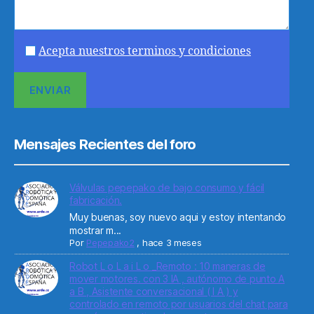
Acepta nuestros terminos y condiciones
Mensajes Recientes del foro
Válvulas pepepako de bajo consumo y fácil
fabricación.
Muy buenas, soy nuevo aqui y estoy intentando
mostrar m...
Por
Pepepako2
,
hace 3 meses
Robot L o L a i L o _Remoto : 10 maneras de
mover motores. con 3 IA , autónomo de punto A
a B , Asistente conversacional ( I A ) y
controlado en remoto por usuarios del chat para