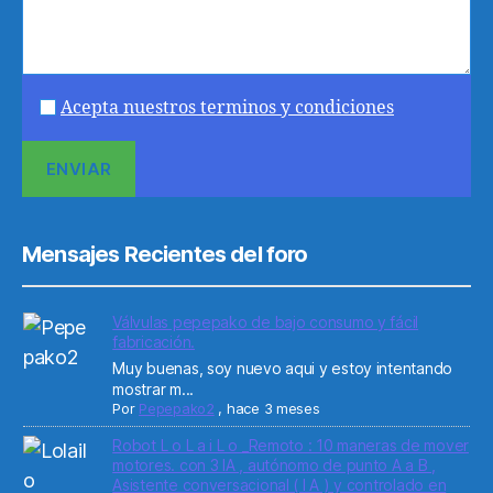
Acepta nuestros terminos y condiciones
Mensajes Recientes del foro
Válvulas pepepako de bajo consumo y fácil
fabricación.
Muy buenas, soy nuevo aqui y estoy intentando
mostrar m...
Por
Pepepako2
,
hace 3 meses
Robot L o L a i L o _Remoto : 10 maneras de mover
motores. con 3 IA , autónomo de punto A a B ,
Asistente conversacional ( I A ) y controlado en