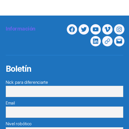
Información
Facebook
Twitter
Youtube
Vimeo
Ins
Linkedin
Telegram
Cor
elec
Boletín
Nick para diferenciarte
Email
Nivel robótico