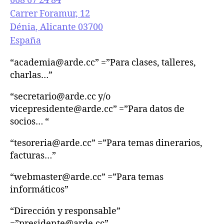
668 67 24 84
Carrer Foramur, 12
Dénia
,
Alicante
03700
España
“academia@arde.cc” =”Para clases, talleres,
charlas…”
“secretario@arde.cc y/o
vicepresidente@arde.cc” =”Para datos de
socios… “
“tesoreria@arde.cc” =”Para temas dinerarios,
facturas…”
“webmaster@arde.cc” =”Para temas
informáticos”
“Dirección y responsable”
=”presidente@arde.cc”