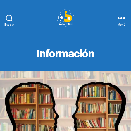
Buscar
Menú
Web
de
ARDE
Información