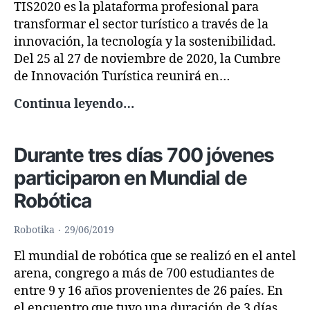
TIS2020 es la plataforma profesional para
transformar el sector turístico a través de la
innovación, la tecnología y la sostenibilidad.
Del 25 al 27 de noviembre de 2020, la Cumbre
de Innovación Turística reunirá en…
ARDE
Continua leyendo…
colabora
con
Durante tres días 700 jóvenes
Tourism
Innovation
participaron en Mundial de
Summit
Robótica
TIS2020
Robotika
29/06/2019
El mundial de robótica que se realizó en el antel
arena, congrego a más de 700 estudiantes de
entre 9 y 16 años provenientes de 26 paíes. En
el encuentro que tuvo una duración de 3 días