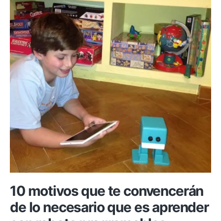
Arduino
con
baterías
10 motivos que te convencerán
de lo necesario que es aprender