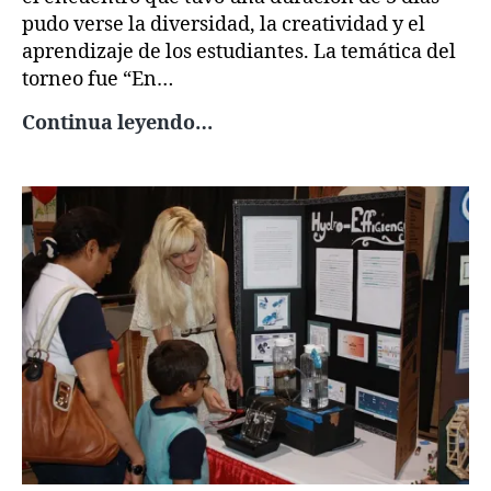
pudo verse la diversidad, la creatividad y el
aprendizaje de los estudiantes. La temática del
torneo fue “En…
Durante
Continua leyendo…
tres
días
700
jóvenes
participaron
en
Mundial
de
Robótica