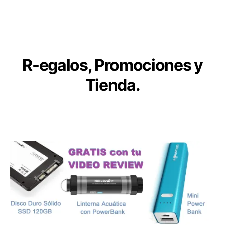
de
Robótica
y
Aplicaciones
R
-egalos, Promociones y
Tienda.