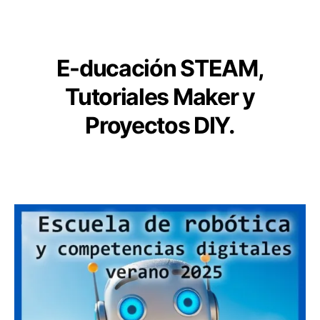
de
nuestras
PCBs,
se
E
-ducación STEAM,
acerca!
Tutoriales Maker y
Proyectos DIY.