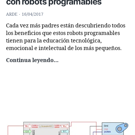
con robots programables
ARDE
16/04/2017
Cada vez más padres están descubriendo todos
los beneficios que estos robots programables
tienen para la educación tecnológica,
emocional e intelectual de los más pequeños.
10
Continua leyendo…
motivos
que
te
convencerán
de
lo
necesario
que
es