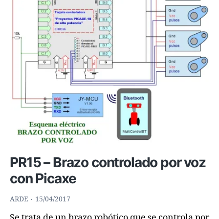
aprender
con
robots
programables
PR15 – Brazo controlado por voz
con Picaxe
ARDE
15/04/2017
Se trata de un brazo robótico que se controla por