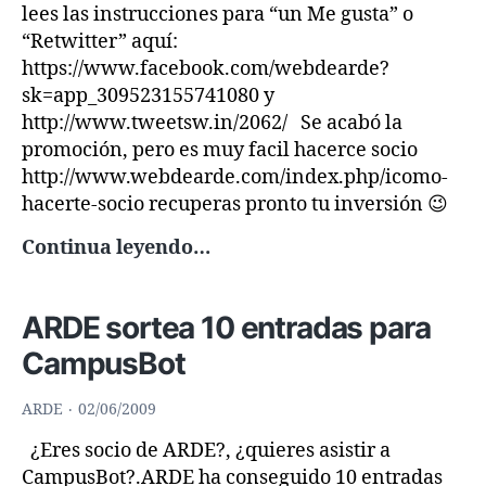
lees las instrucciones para “un Me gusta” o
“Retwitter” aquí:
https://www.facebook.com/webdearde?
sk=app_309523155741080 y
http://www.tweetsw.in/2062/ Se acabó la
promoción, pero es muy facil hacerce socio
http://www.webdearde.com/index.php/icomo-
hacerte-socio recuperas pronto tu inversión 😉
Cuota
Continua leyendo…
Gratis
de
ARDE sortea 10 entradas para
Socio
por
CampusBot
un
Año
ARDE
02/06/2009
¿Eres socio de ARDE?, ¿quieres asistir a
CampusBot?.ARDE ha conseguido 10 entradas