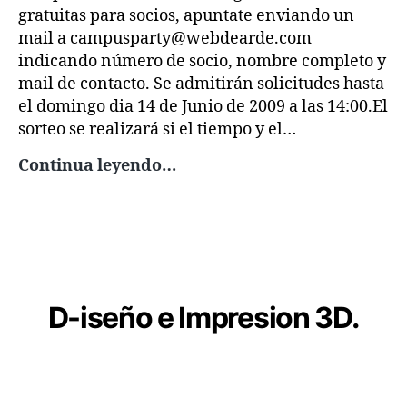
gratuitas para socios, apuntate enviando un
mail a campusparty@webdearde.com
indicando número de socio, nombre completo y
mail de contacto. Se admitirán solicitudes hasta
el domingo dia 14 de Junio de 2009 a las 14:00.El
sorteo se realizará si el tiempo y el…
ARDE
Continua leyendo…
sortea
10
entradas
para
CampusBot
D
-iseño e Impresion 3D.