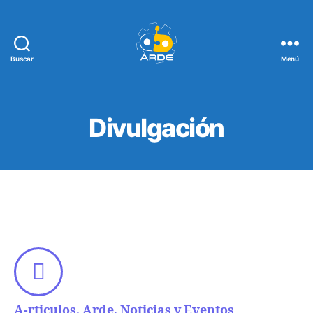
Buscar
Menú
Web
de
ARDE
Divulgación
A-rticulos, Arde, Noticias y Eventos