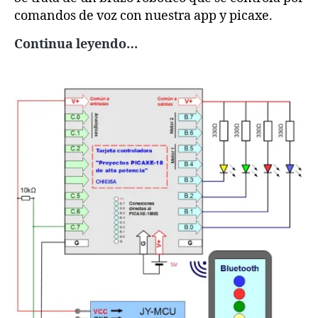
comandos de voz con nuestra app y picaxe.
PR15
Continua leyendo…
–
Brazo
controlado
por
voz
con
Picaxe