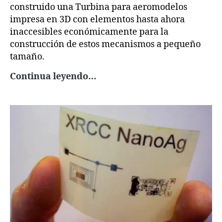
construido una Turbina para aeromodelos
impresa en 3D con elementos hasta ahora
inaccesibles económicamente para la
construcción de estos mecanismos a pequeño
tamaño.
Turbina
Continua leyendo…
para
aeromodelos
impresa
en
3D
y
con
reversa
de
empuje