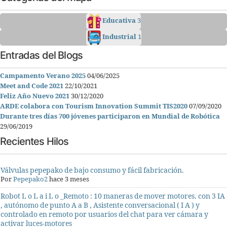
Educativa
3
Industrial
1
Entradas del Blogs
Campamento Verano 2025
04/06/2025
Meet and Code 2021
22/10/2021
Feliz Año Nuevo 2021
30/12/2020
ARDE colabora con Tourism Innovation Summit TIS2020
07/09/2020
Durante tres días 700 jóvenes participaron en Mundial de Robótica
29/06/2019
Recientes Hilos
Válvulas pepepako de bajo consumo y fácil fabricación.
Por
Pepepako2
hace 3 meses
Robot L o L a i L o _Remoto : 10 maneras de mover motores. con 3 IA
, autónomo de punto A a B , Asistente conversacional ( I A ) y
controlado en remoto por usuarios del chat para ver cámara y
activar luces-motores