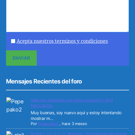
Acepta nuestros terminos y condiciones
Mensajes Recientes del foro
Válvulas pepepako de bajo consumo y fácil
fabricación.
Muy buenas, soy nuevo aqui y estoy intentando
mostrar m...
Por
Pepepako2
,
hace 3 meses
Robot L o L a i L o _Remoto : 10 maneras de mover