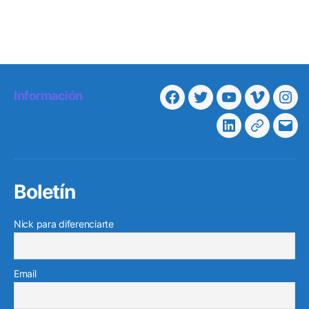
Información
Facebook
Twitter
Youtube
Vimeo
Ins
Linkedin
Telegra
Cor
elec
Boletín
Nick para diferenciarte
Email