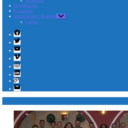
Academia
D-ivulgación
E-xpresate
Iniciar sesión / Registro
Mostrar
el
Carrito
submenú
Facebook
Twitter
Youtube
Vimeo
Instagram
Linkedin
Telegram
Correo
electrónico