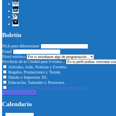
Instagram
Linkedin
Telegram
Correo
electrónico
Boletín
Nick para diferenciarte
Email
Nivel robótico
Provincia de tu Ciudad para Eventos...
Articulos, Arde, Noticias y Eventos.
Regalos, Promociones y Tienda.
Diseño e Impresion 3D.
Educación, Tutoriales y Proyectos.
Suscribiendome Yo acepto las reglas de este sitio.
Calendario