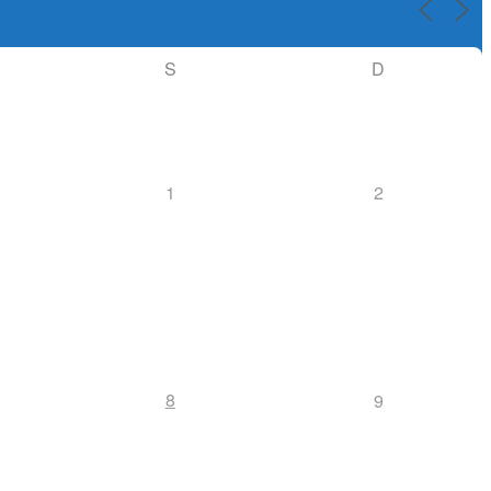
S
D
1
2
8
9