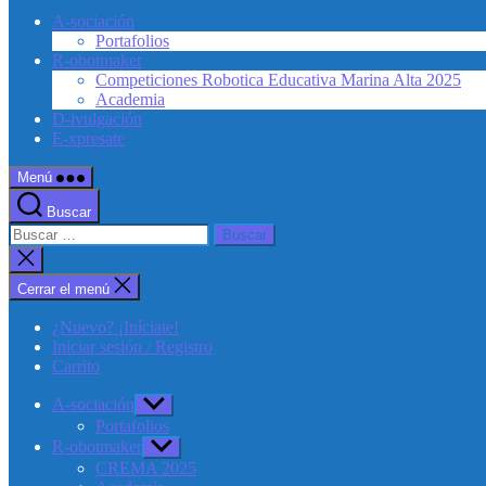
A-sociación
Portafolios
R-obotmaker
Competiciones Robotica Educativa Marina Alta 2025
Academia
D-ivulgación
E-xpresate
Menú
Buscar
Buscar:
Cerrar
la
búsqueda
Cerrar el menú
¿Nuevo? ¡Iníciate!
Iniciar sesión / Registro
Carrito
A-sociación
Mostrar
el
Portafolios
submenú
R-obotmaker
Mostrar
el
CREMA 2025
submenú