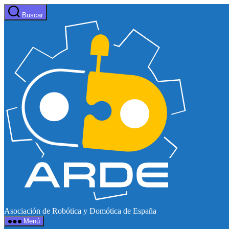
Saltar
Buscar
al
Web
contenido
de
ARDE
Asociación de Robótica y Domótica de España
Menú