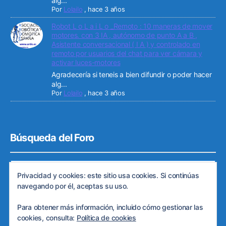
alg...
Por
Lolailo
,
hace 3 años
Robot L o L a i L o _Remoto : 10 maneras de mover
motores. con 3 IA , autónomo de punto A a B ,
Asistente conversacional ( I A ) y controlado en
remoto por usuarios del chat para ver cámara y
activar luces-motores
Agradecería si teneis a bien difundir o poder hacer
alg...
Por
Lolailo
,
hace 3 años
Búsqueda del Foro
Privacidad y cookies: este sitio usa cookies. Si continúas
navegando por él, aceptas su uso.
Para obtener más información, incluido cómo gestionar las
cookies, consulta:
Política de cookies