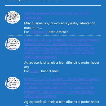
Válvulas pepepako de bajo consumo y fácil
fabricación.
Muy buenas, soy nuevo aqui y estoy intentando
mostrar m...
Por
Pepepako2
,
hace 3 meses
Robot L o L a i L o _Remoto : 10 maneras de mover
motores. con 3 IA , autónomo de punto A a B ,
Asistente conversacional ( I A ) y controlado en
remoto por usuarios del chat para ver cámara y
activar luces-motores
Agradecería si teneis a bien difundir o poder hacer
alg...
Por
Lolailo
,
hace 3 años
Robot L o L a i L o _Remoto : 10 maneras de mover
motores. con 3 IA , autónomo de punto A a B ,
Asistente conversacional ( I A ) y controlado en
remoto por usuarios del chat para ver cámara y
activar luces-motores
Agradecería si teneis a bien difundir o poder hacer