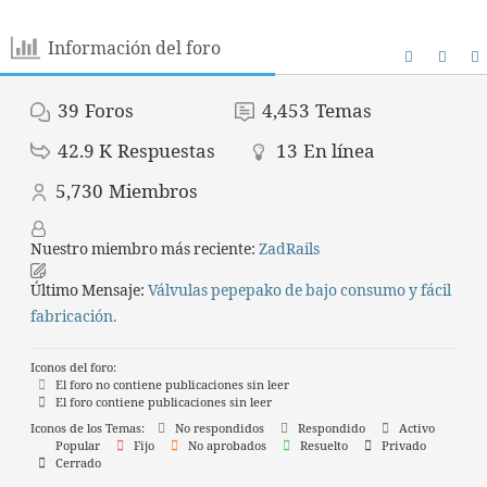
Información del foro
39
Foros
4,453
Temas
42.9 K
Respuestas
13
En línea
5,730
Miembros
Nuestro miembro más reciente:
ZadRails
Último Mensaje:
Válvulas pepepako de bajo consumo y fácil
fabricación.
Iconos del foro:
El foro no contiene publicaciones sin leer
El foro contiene publicaciones sin leer
Iconos de los Temas:
No respondidos
Respondido
Activo
Popular
Fijo
No aprobados
Resuelto
Privado
Cerrado