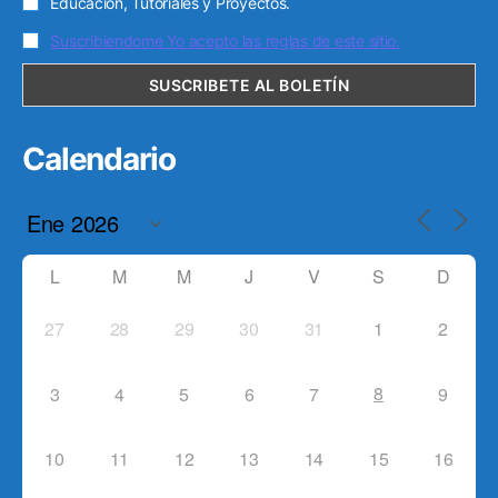
Educación, Tutoriales y Proyectos.
Suscribiendome Yo acepto las reglas de este sitio.
Calendario
L
M
M
J
V
S
D
27
28
29
30
31
1
2
8
3
4
5
6
7
9
10
11
12
13
14
15
16