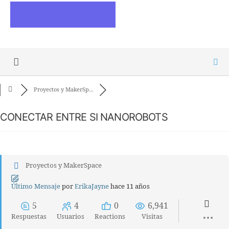
ESCRIBE ARTICULOS
Proyectos y MakerSp...
CONECTAR ENTRE SI NANOROBOTS
Proyectos y MakerSpace
Último Mensaje
por
ErikaJayne
hace 11 años
5
4
0
6,941
Respuestas
Usuarios
Reactions
Visitas