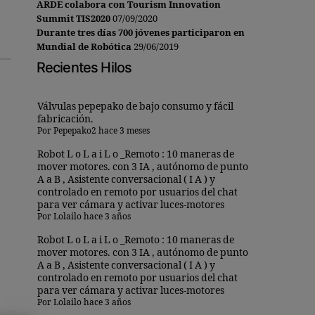
ARDE colabora con Tourism Innovation
Summit TIS2020
07/09/2020
Durante tres días 700 jóvenes participaron en
Mundial de Robótica
29/06/2019
Recientes Hilos
Válvulas pepepako de bajo consumo y fácil
fabricación.
Por
Pepepako2
hace 3 meses
Robot L o L a i L o _Remoto : 10 maneras de
mover motores. con 3 IA , autónomo de punto
A a B , Asistente conversacional ( I A ) y
controlado en remoto por usuarios del chat
para ver cámara y activar luces-motores
Por
Lolailo
hace 3 años
Robot L o L a i L o _Remoto : 10 maneras de
mover motores. con 3 IA , autónomo de punto
A a B , Asistente conversacional ( I A ) y
controlado en remoto por usuarios del chat
para ver cámara y activar luces-motores
Por
Lolailo
hace 3 años