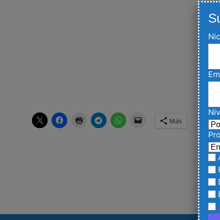
S
Nic
Em
Niv
Más
Pro
A
R
D
E