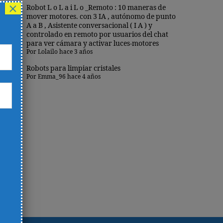
×
Robot L o L a i L o _Remoto : 10 maneras de
mover motores. con 3 IA , autónomo de punto
A a B , Asistente conversacional ( I A ) y
controlado en remoto por usuarios del chat
para ver cámara y activar luces-motores
Por
Lolailo
hace 3 años
Robots para limpiar cristales
Por
Emma_96
hace 4 años