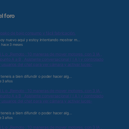
l foro
pako de bajo consumo y fácil fabricación.
oy nuevo aqui y estoy intentando mostrar m...
,
hace 3 meses
 i L o _Remoto : 10 maneras de mover motores. con 3 IA ,
unto A a B , Asistente conversacional ( I A ) y controlado
 usuarios del chat para ver cámara y activar luces-
 teneis a bien difundir o poder hacer alg...
e 3 años
 i L o _Remoto : 10 maneras de mover motores. con 3 IA ,
unto A a B , Asistente conversacional ( I A ) y controlado
 usuarios del chat para ver cámara y activar luces-
 teneis a bien difundir o poder hacer alg...
e 3 años
 i L o _Remoto : 10 maneras de mover motores. con 3 IA ,