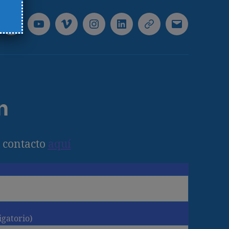
ebook
Twitter
Youtube
Vimeo
Instagram
Linkedin
Telegram
Correo
electrónico
n
 contacto
aquí
igatorio)