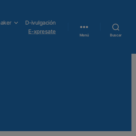
aker
D-ivulgación
E-xpresate
Menú
Buscar