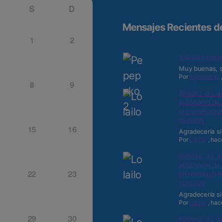
S
D
Mensajes Recientes de
1
2
Válvulas pepe
Muy buenas, s
Por
Pepepako2
8
9
Robot L o L a
autónomo de p
en remoto por
motores
15
16
Agradecería si
Por
Lolailo
,
hac
Robot L o L a
autónomo de p
22
23
en remoto por
motores
Agradecería si
Por
Lolailo
,
hac
29
30
Robot L o L a