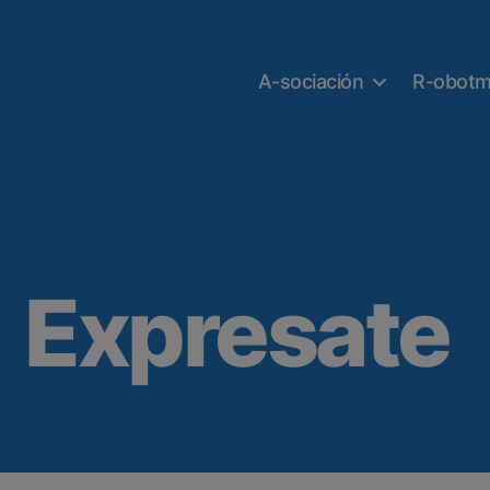
A-sociación
R-obotm
Expresate