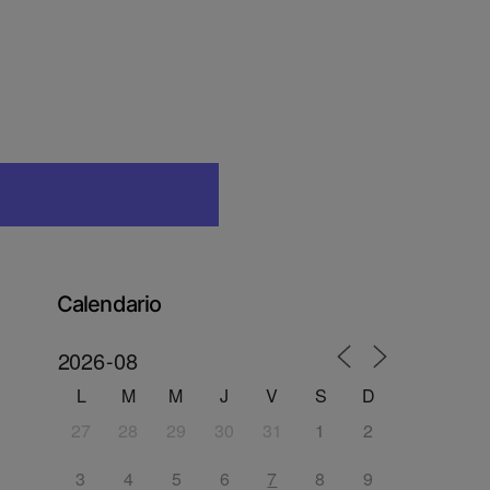
ESCRIBE ARTICULOS
Calendario
L
M
M
J
V
S
D
27
28
29
30
31
1
2
3
4
5
6
7
8
9