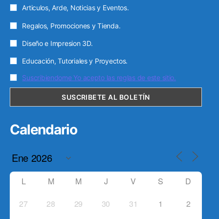
Articulos, Arde, Noticias y Eventos.
Regalos, Promociones y Tienda.
Diseño e Impresion 3D.
Educación, Tutoriales y Proyectos.
Suscribiendome Yo acepto las reglas de este sitio.
Calendario
L
M
M
J
V
S
D
27
28
29
30
31
1
2