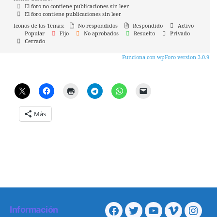
El foro no contiene publicaciones sin leer
El foro contiene publicaciones sin leer
Iconos de los Temas:
No respondidos
Respondido
Activo
Popular
Fijo
No aprobados
Resuelto
Privado
Cerrado
Funciona con wpForo version 3.0.9
Más
Información
Facebook
Twitter
Youtube
Vimeo
Insta