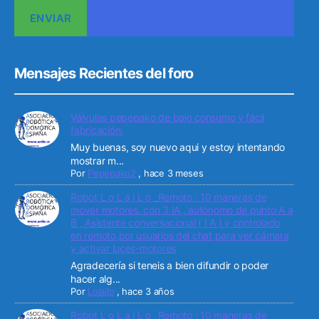
Mensajes Recientes del foro
Válvulas pepepako de bajo consumo y fácil
fabricación.
Muy buenas, soy nuevo aqui y estoy intentando
mostrar m...
Por
Pepepako2
,
hace 3 meses
Robot L o L a i L o _Remoto : 10 maneras de
mover motores. con 3 IA , autónomo de punto A a
B , Asistente conversacional ( I A ) y controlado
en remoto por usuarios del chat para ver cámara
y activar luces-motores
Agradecería si teneis a bien difundir o poder
hacer alg...
Por
Lolailo
,
hace 3 años
Robot L o L a i L o _Remoto : 10 maneras de