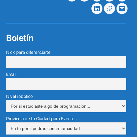
Linkedin
Telegram
Corre
electr
Boletín
Nick para diferenciarte
Email
Nivel robótico
Provincia de tu Ciudad para Eventos...