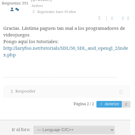
Respuestas: 391
Ardero
Registrado: hace 19 años
Gracias. Lástima paguen tan mal a los programadores de
videojuegos
Pongo aquí los tutoriales:
http://lazyfoo.net/tutorials/SDL/50_SDL_and_opengl_2/inde
x.php
Responder
Página 2 / 2
Anterior
Ir al foro: