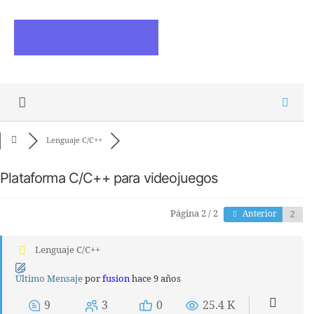
ESCRIBE ARTICULOS
Lenguaje C/C++
Plataforma C/C++ para videojuegos
Página 2 / 2
Anterior
Lenguaje C/C++
Último Mensaje
por
fusion
hace 9 años
9
3
0
25.4 K