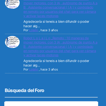
mover motores. con 3 IA , autónomo de punto A a
B , Asistente conversacional ( I A ) y controlado
en remoto por usuarios del chat para ver cámara
y activar luces-motores
Agradecería si teneis a bien difundir o poder
hacer alg...
Por
Lolailo
,
hace 3 años
Robot L o L a i L o _Remoto : 10 maneras de
mover motores. con 3 IA , autónomo de punto A a
B , Asistente conversacional ( I A ) y controlado
en remoto por usuarios del chat para ver cámara
y activar luces-motores
Agradecería si teneis a bien difundir o poder
hacer alg...
Por
Lolailo
,
hace 3 años
Búsqueda del Foro