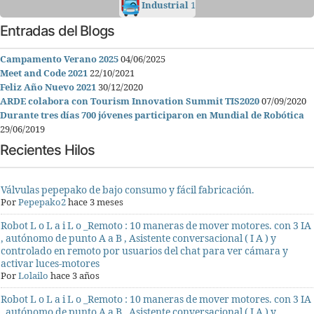
Industrial
1
Entradas del Blogs
Campamento Verano 2025
04/06/2025
Meet and Code 2021
22/10/2021
Feliz Año Nuevo 2021
30/12/2020
ARDE colabora con Tourism Innovation Summit TIS2020
07/09/2020
Durante tres días 700 jóvenes participaron en Mundial de Robótica
29/06/2019
Recientes Hilos
Válvulas pepepako de bajo consumo y fácil fabricación.
Por
Pepepako2
hace 3 meses
Robot L o L a i L o _Remoto : 10 maneras de mover motores. con 3 IA
, autónomo de punto A a B , Asistente conversacional ( I A ) y
controlado en remoto por usuarios del chat para ver cámara y
activar luces-motores
Por
Lolailo
hace 3 años
Robot L o L a i L o _Remoto : 10 maneras de mover motores. con 3 IA
, autónomo de punto A a B , Asistente conversacional ( I A ) y