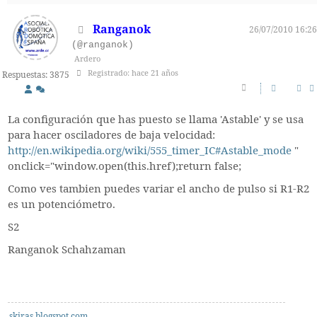
Ranganok
26/07/2010 16:26
(@ranganok)
Ardero
Registrado: hace 21 años
Respuestas: 3875
La configuración que has puesto se llama 'Astable' y se usa
para hacer osciladores de baja velocidad:
http://en.wikipedia.org/wiki/555_timer_IC#Astable_mode
"
onclick="window.open(this.href);return false;
Como ves tambien puedes variar el ancho de pulso si R1-R2
es un potenciómetro.
S2
Ranganok Schahzaman
skiras.blogspot.com