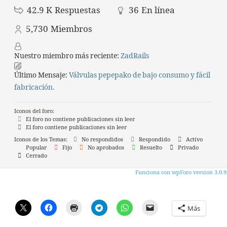
42.9 K
Respuestas
36
En línea
5,730
Miembros
Nuestro miembro más reciente:
ZadRails
Último Mensaje:
Válvulas pepepako de bajo consumo y fácil
fabricación.
Iconos del foro:
El foro no contiene publicaciones sin leer
El foro contiene publicaciones sin leer
Iconos de los Temas:
No respondidos
Respondido
Activo
Popular
Fijo
No aprobados
Resuelto
Privado
Cerrado
Funciona con wpForo version 3.0.9
Más