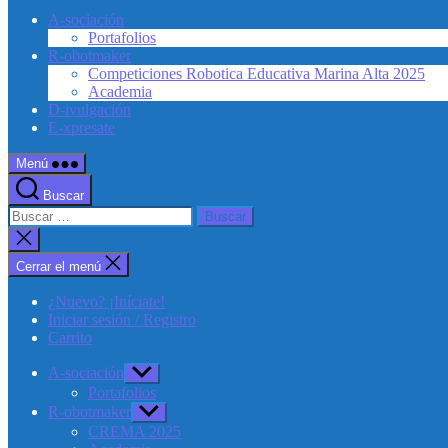
A-sociación
Portafolios
R-obotmaker
Competiciones Robotica Educativa Marina Alta 2025
Academia
D-ivulgación
E-xpresate
Menú
Buscar
Buscar:
Cerrar
la
búsqueda
Cerrar el menú
¿Nuevo? ¡Iníciate!
Iniciar sesión / Registro
Carrito
A-sociación
Mostrar
el
Portafolios
submenú
R-obotmaker
Mostrar
el
CREMA 2025
submenú