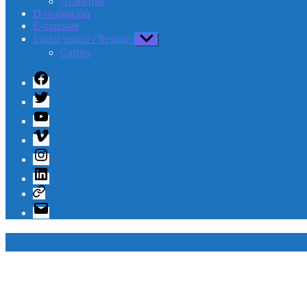
Academia
D-ivulgación
E-xpresate
Iniciar sesión / Registro
Mostrar
el
Carrito
submenú
Facebook
Twitter
Youtube
Vimeo
Instagram
Linkedin
Telegram
Correo
electrónico