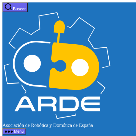
Saltar
Buscar
al
Web
contenido
de
ARDE
Asociación de Robótica y Domótica de España
Menú