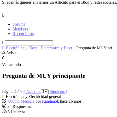
Si además quieres enviarnos un Artículo para el Blog y redes sociales,
Forums
Members
Recent Posts
Electrónica y Elect...
Electrónica y Elect...
Pregunta de MUY pri...
Avisos
Vaciar todo
Pregunta de MUY principiante
Página 4 / 5
Anterior
Siguiente
Electrónica y Electricidad general
Último Mensaje
por
Ranganok
hace 16 años
25
Respuestas
5
Usuarios