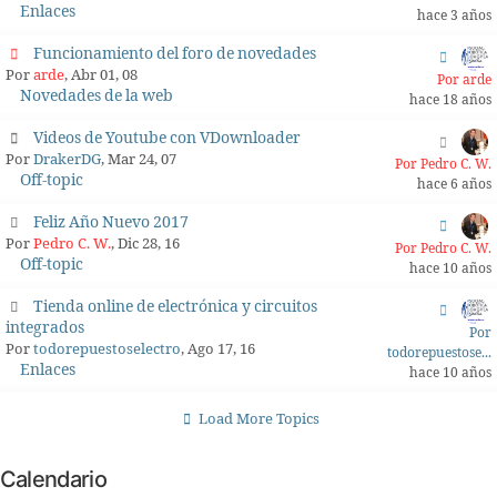
Enlaces
hace 3 años
Funcionamiento del foro de novedades
Por
arde
, Abr 01, 08
Por arde
Novedades de la web
hace 18 años
Videos de Youtube con VDownloader
Por
DrakerDG
, Mar 24, 07
Por Pedro C. W.
Off-topic
hace 6 años
Feliz Año Nuevo 2017
Por
Pedro C. W.
, Dic 28, 16
Por Pedro C. W.
Off-topic
hace 10 años
Tienda online de electrónica y circuitos
integrados
Por
Por
todorepuestoselectro
, Ago 17, 16
todorepuestose...
Enlaces
hace 10 años
Load More Topics
Calendario