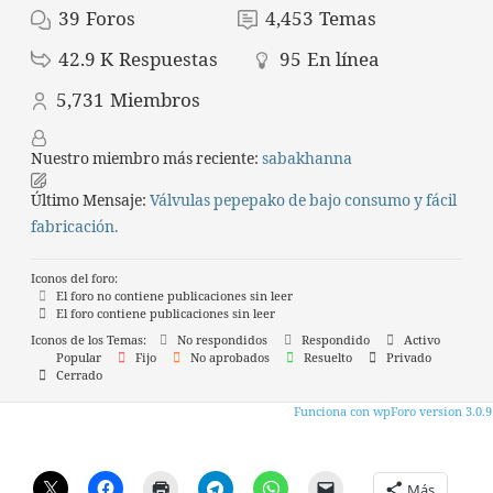
39
Foros
4,453
Temas
42.9 K
Respuestas
95
En línea
5,731
Miembros
Nuestro miembro más reciente:
sabakhanna
Último Mensaje:
Válvulas pepepako de bajo consumo y fácil
fabricación.
Iconos del foro:
El foro no contiene publicaciones sin leer
El foro contiene publicaciones sin leer
Iconos de los Temas:
No respondidos
Respondido
Activo
Popular
Fijo
No aprobados
Resuelto
Privado
Cerrado
Funciona con wpForo version 3.0.9
Más