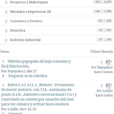
Proyectos y MakerSpace
434
|
6,678
Mecánica e Impresoras 3D
148
|
1,300
Concursos y Eventos
85
|
626
Domótica
76
|
567
Robótica Industrial
37
|
184
Temas
Último Mensaje
Válvulas pepepako de bajo consumo y
fácil fabricación.
Por Pepepako2
Por
Pepepako2
, Abr 27
hace 3 meses
Empezar en la robotica
Robot L o L a i L o _Remoto : 10 maneras
de mover motores. con 3 IA , autónomo de
Por Lolailo
punto A a B , Asistente conversacional ( I A ) y
hace 3 años
controlado en remoto por usuarios del chat
para ver cámara y activar luces-motores
Por
Lolailo
, Nov 12, 23
General