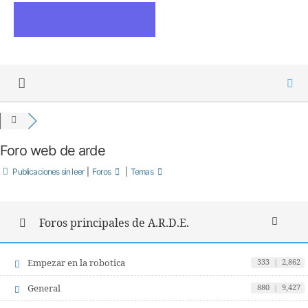
ESCRIBE ARTICULOS
Foro web de arde
Publicaciones sin leer
|
Foros
|
Temas
Foros principales de A.R.D.E.
Empezar en la robotica
333
|
2,862
General
880
|
9,427