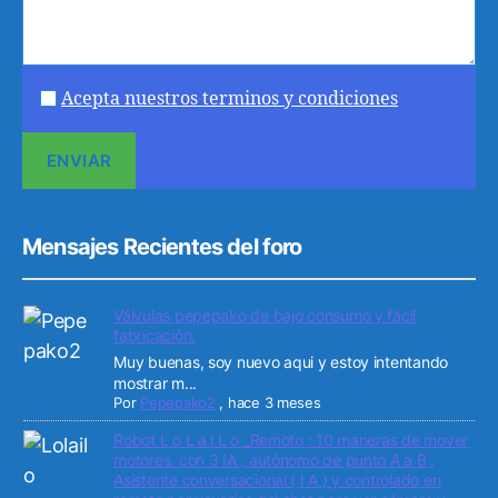
Acepta nuestros terminos y condiciones
Mensajes Recientes del foro
Válvulas pepepako de bajo consumo y fácil
fabricación.
Muy buenas, soy nuevo aqui y estoy intentando
mostrar m...
Por
Pepepako2
,
hace 3 meses
Robot L o L a i L o _Remoto : 10 maneras de mover
motores. con 3 IA , autónomo de punto A a B ,
Asistente conversacional ( I A ) y controlado en