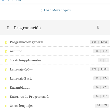
Load More Topics
Programación
Programación general
143
|
1,461
Arduino
16
|
114
Scratch-AppInventor
0
|
0
Lenguaje C/C++
174
|
1,389
Lenguaje Basic
31
|
127
Ensamblador
34
|
223
Entornos de Programación
34
|
213
Otros lenguajes
14
|
79