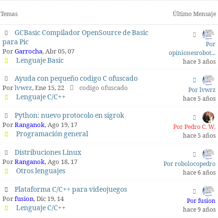
Temas
Último Mensaje
GCBasic Compilador OpenSource de Basic
para Pic
Por
Por
Garrocha
, Abr 05, 07
opinionesrobot...
Lenguaje Basic
hace 3 años
Ayuda con pequeño codigo C ofuscado
Por
lvwrz
, Ene 15, 22
codigo ofuscado
Por lvwrz
Lenguaje C/C++
hace 5 años
Python: nuevo protocolo en sigrok
Por
Ranganok
, Ago 19, 17
Por Pedro C. W.
Programación general
hace 5 años
Distribuciones Linux
Por
Ranganok
, Ago 18, 17
Por robolocopedro
Otros lenguajes
hace 6 años
Plataforma C/C++ para videojuegos
Por
fusion
, Dic 19, 14
Por fusion
Lenguaje C/C++
hace 9 años