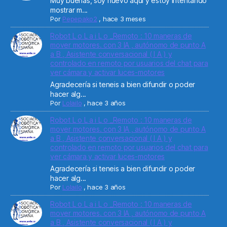
Muy buenas, soy nuevo aqui y estoy intentando
mostrar m...
Por
Pepepako2
,
hace 3 meses
Robot L o L a i L o _Remoto : 10 maneras de
mover motores. con 3 IA , autónomo de punto A
a B , Asistente conversacional ( I A ) y
controlado en remoto por usuarios del chat para
ver cámara y activar luces-motores
Agradecería si teneis a bien difundir o poder
hacer alg...
Por
Lolailo
,
hace 3 años
Robot L o L a i L o _Remoto : 10 maneras de
mover motores. con 3 IA , autónomo de punto A
a B , Asistente conversacional ( I A ) y
controlado en remoto por usuarios del chat para
ver cámara y activar luces-motores
Agradecería si teneis a bien difundir o poder
hacer alg...
Por
Lolailo
,
hace 3 años
Robot L o L a i L o _Remoto : 10 maneras de
mover motores. con 3 IA , autónomo de punto A
a B , Asistente conversacional ( I A ) y