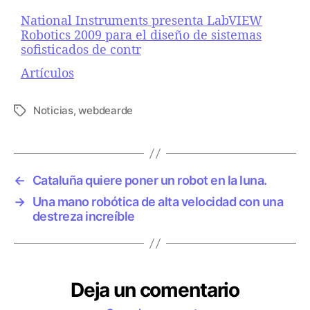
National Instruments presenta LabVIEW
Robotics 2009 para el diseño de sistemas
sofisticados de contr
Respecto a
Artículos
Noticias
,
webdearde
E
t
i
q
u
←
Cataluña quiere poner un robot en la luna.
e
→
Una mano robótica de alta velocidad con una
t
destreza increíble
a
s
Deja un comentario