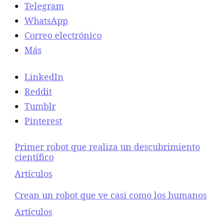
Telegram
WhatsApp
Correo electrónico
Más
LinkedIn
Reddit
Tumblr
Pinterest
Primer robot que realiza un descubrimiento
científico
Respecto a
Artículos
Crean un robot que ve casi como los humanos
Respecto a
Artículos