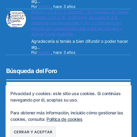
alg...
Por
Lolailo
,
hace 3 años
Robot L o L a i L o _Remoto : 10 maneras de mover
motores. con 3 IA , autónomo de punto A a B ,
Asistente conversacional ( I A ) y controlado en
remoto por usuarios del chat para ver cámara y
activar luces-motores
Agradecería si teneis a bien difundir o poder hacer
alg...
Por
Lolailo
,
hace 3 años
Búsqueda del Foro
Privacidad y cookies: este sitio usa cookies. Si continúas
navegando por él, aceptas su uso.
Para obtener más información, incluido cómo gestionar las
© 2026
Web de ARDE
Subir
↑
cookies, consulta:
Política de cookies
Política de privacidad