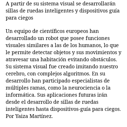
a
A partir de su sistema visual se desarrollarán
l
l
n
sillas de ruedas inteligentes y dispositivos guía
a
a
u
para ciegos
e
e
n
n
n
r
Un equipo de científicos europeos han
t
t
o
r
r
desarrollado un robot que posee funciones
b
a
a
visuales similares a las de los humanos, lo que
o
d
d
le permite detectar objetos y sus movimientos y
t
a
a
q
atravesar una habitación evitando obstáculos.
u
Su sistema visual fue creado imitando nuestro
e
cerebro, con complejos algoritmos. En su
v
desarrollo han participado especialistas de
e
múltiples ramas, como la neurociencia o la
c
informática. Sus aplicaciones futuras irán
a
desde el desarrollo de sillas de ruedas
s
i
inteligentes hasta dispositivos-guía para ciegos.
c
Por Yaiza Martínez.
o
m