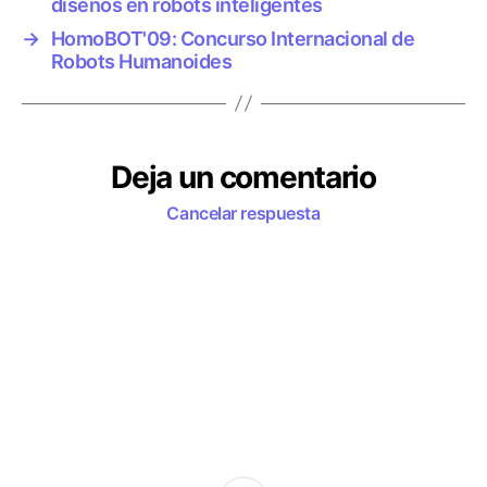
diseños en robots inteligentes
t
→
HomoBOT'09: Concurso Internacional de
a
Robots Humanoides
s
Deja un comentario
Cancelar respuesta