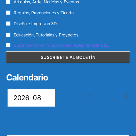
Articulos, Arde, Noticias y Eventos.
o
Regalos, Promociones y Tienda.
Diseño e Impresion 3D.
Educación, Tutoriales y Proyectos.
Suscribiendome Yo acepto las reglas de este sitio.
Calendario