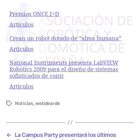
Premios ONCE I+D
Respecto a
Artículos
Crean un robot dotado de “alma humana”
Respecto a
Artículos
National Instruments presenta LabVIEW
Robotics 2009 para el diseño de sistemas
sofisticados de contr
Respecto a
Artículos
Noticias
,
webdearde
E
t
i
q
u
←
La Campus Party presentará los últimos
e