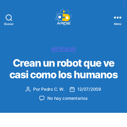
Buscar
Menú
W
e
b
d
C
ARTÍCULOS
e
a
Crean un robot que ve
A
t
R
e
casi como los humanos
D
g
E
o
r
Por
Pedro C. W.
12/07/2009
A
F
í
u
e
a
e
No hay comentarios
t
c
s
n
o
h
C
r
a
r
d
d
e
e
e