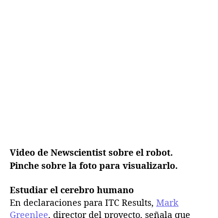
o
l
o
s
h
u
m
a
n
o
s
Video de Newscientist sobre el robot.
Pinche sobre la foto para visualizarlo.
Estudiar el cerebro humano
En declaraciones para ITC Results,
Mark
Greenlee
, director del proyecto, señala que