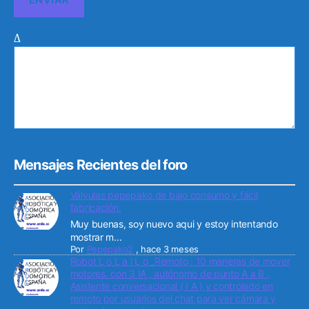
Δ
Mensajes Recientes del foro
Válvulas pepepako de bajo consumo y fácil
fabricación.
Muy buenas, soy nuevo aqui y estoy intentando
mostrar m...
Por
Pepepako2
,
hace 3 meses
Robot L o L a i L o _Remoto : 10 maneras de mover
motores. con 3 IA , autónomo de punto A a B ,
Asistente conversacional ( I A ) y controlado en
remoto por usuarios del chat para ver cámara y