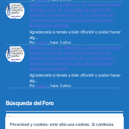
Robot L o L a i L o _Remoto : 10 maneras de mover
motores. con 3 IA , autónomo de punto A a B ,
Asistente conversacional ( I A ) y controlado en
remoto por usuarios del chat para ver cámara y
activar luces-motores
Agradecería si teneis a bien difundir o poder hacer
alg...
Por
Lolailo
,
hace 3 años
Robot L o L a i L o _Remoto : 10 maneras de mover
motores. con 3 IA , autónomo de punto A a B ,
Asistente conversacional ( I A ) y controlado en
remoto por usuarios del chat para ver cámara y
activar luces-motores
Agradecería si teneis a bien difundir o poder hacer
alg...
Por
Lolailo
,
hace 3 años
Búsqueda del Foro
Privacidad y cookies: este sitio usa cookies. Si continúas