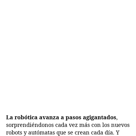
n
d
d
a
e
e
m
l
l
a
a
a
n
e
e
o
n
n
r
t
t
o
r
r
b
a
a
ó
d
d
t
a
a
i
c
a
d
e
a
l
La robótica avanza a pasos agigantados
,
t
sorprendiéndonos cada vez más con los nuevos
a
robots y autómatas que se crean cada día. Y
v