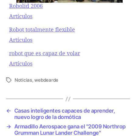
Robolid 2006
Respecto a
Artículos
Robot totalmente flexible
Respecto a
Artículos
robot que es capaz de volar
Respecto a
Artículos
Noticias
,
webdearde
E
t
i
q
u
←
Casas inteligentes capaces de aprender,
e
nuevo logro de la domótica
t
→
Armadillo Aerospace gana el "2009 Northrop
a
Grumman Lunar Lander Challenge"
s