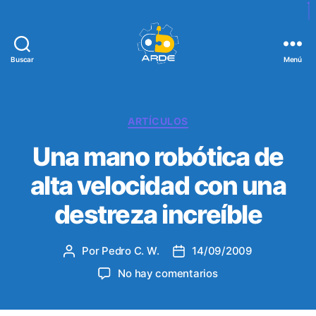
Buscar
Menú
W
e
b
d
C
ARTÍCULOS
e
a
Una mano robótica de
A
t
R
e
alta velocidad con una
D
g
E
o
destreza increíble
r
í
a
Por
Pedro C. W.
14/09/2009
A
F
s
u
e
e
No hay comentarios
t
c
n
o
h
U
r
a