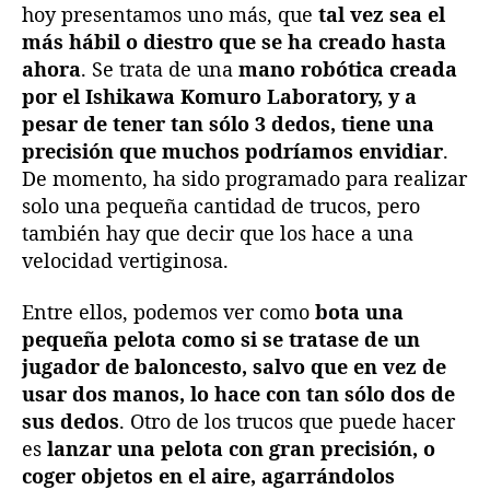
hoy presentamos uno más, que
tal vez sea el
e
más hábil o diestro que se ha creado hasta
l
ahora
. Se trata de una
mano robótica creada
o
c
por el Ishikawa Komuro Laboratory, y a
i
pesar de tener tan sólo 3 dedos, tiene una
d
precisión que muchos podríamos envidiar
.
a
De momento, ha sido programado para realizar
d
solo una pequeña cantidad de trucos, pero
c
también hay que decir que los hace a una
o
velocidad vertiginosa.
n
u
n
Entre ellos, podemos ver como
bota una
a
pequeña pelota como si se tratase de un
d
jugador de baloncesto, salvo que en vez de
e
usar dos manos, lo hace con tan sólo dos de
s
sus dedos
. Otro de los trucos que puede hacer
t
es
lanzar una pelota con gran precisión, o
r
coger objetos en el aire, agarrándolos
e