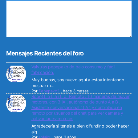
Mensajes Recientes del foro
Válvulas pepepako de bajo consumo y fácil
fabricación.
Muy buenas, soy nuevo aqui y estoy intentando
mostrar m...
Por
Pepepako2
,
hace 3 meses
Robot L o L a i L o _Remoto : 10 maneras de mover
motores. con 3 IA , autónomo de punto A a B ,
Asistente conversacional ( I A ) y controlado en
remoto por usuarios del chat para ver cámara y
activar luces-motores
Agradecería si teneis a bien difundir o poder hacer
alg...
Por
Lolailo
,
hace 3 años