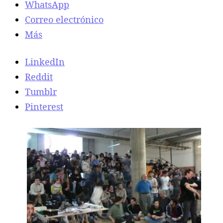
WhatsApp
Correo electrónico
Más
LinkedIn
Reddit
Tumblr
Pinterest