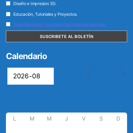
Diseño e Impresion 3D.
Educación, Tutoriales y Proyectos.
Suscribiendome Yo acepto las reglas de este sitio.
Calendario
L
M
M
J
V
S
D
27
28
29
30
31
1
2