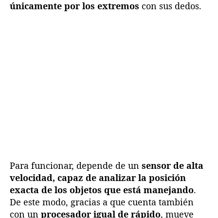
únicamente por los extremos
con sus dedos.
z
a
i
n
c
r
e
í
b
l
e
Para funcionar, depende de un
sensor de alta
velocidad, capaz de analizar la posición
exacta de los objetos que está manejando
.
De este modo, gracias a que cuenta también
con un
procesador igual de rápido
, mueve