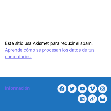
Este sitio usa Akismet para reducir el spam.
Aprende cómo se procesan los datos de tus
comentarios.
Información
F
T
Y
V
I
a
w
o
i
n
L
T
C
c
i
u
m
s
i
e
o