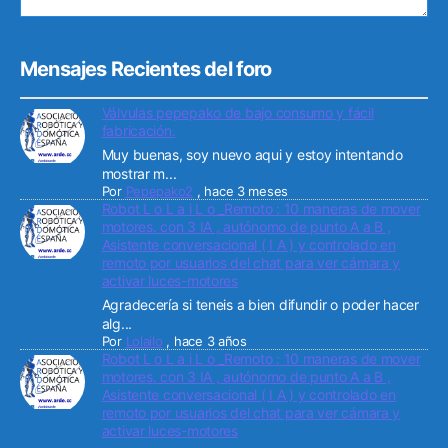
Mensajes Recientes del foro
Válvulas pepepako de bajo consumo y fácil
fabricación.
Muy buenas, soy nuevo aqui y estoy intentando
mostrar m...
Por
Pepepako2
,
hace 3 meses
Robot L o L a i L o _Remoto : 10 maneras de mover
motores. con 3 IA , autónomo de punto A a B ,
Asistente conversacional ( I A ) y controlado en
remoto por usuarios del chat para ver cámara y
activar luces-motores
Agradecería si teneis a bien difundir o poder hacer
alg...
Por
Lolailo
,
hace 3 años
Robot L o L a i L o _Remoto : 10 maneras de mover
motores. con 3 IA , autónomo de punto A a B ,
Asistente conversacional ( I A ) y controlado en
remoto por usuarios del chat para ver cámara y
activar luces-motores