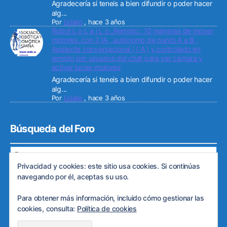
Agradecería si teneis a bien difundir o poder hacer
alg...
Por
Lolailo
,
hace 3 años
Robot L o L a i L o _Remoto : 10 maneras de mover
motores. con 3 IA , autónomo de punto A a B ,
Asistente conversacional ( I A ) y controlado en
remoto por usuarios del chat para ver cámara y
activar luces-motores
Agradecería si teneis a bien difundir o poder hacer
alg...
Por
Lolailo
,
hace 3 años
Búsqueda del Foro
Privacidad y cookies: este sitio usa cookies. Si continúas
navegando por él, aceptas su uso.
Para obtener más información, incluido cómo gestionar las
© 2026
Web de ARDE
Subir
↑
cookies, consulta:
Política de cookies
Política de privacidad