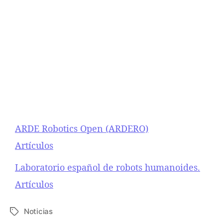
ARDE Robotics Open (ARDERO)
Respecto a
Artículos
Laboratorio español de robots humanoides.
Respecto a
Artículos
Noticias
E
t