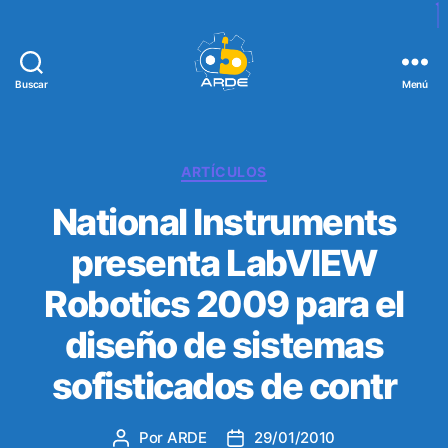
Buscar
Menú
W
e
b
d
C
ARTÍCULOS
e
a
National Instruments
A
t
R
e
presenta LabVIEW
D
g
E
o
Robotics 2009 para el
r
í
diseño de sistemas
a
s
sofisticados de contr
Por
ARDE
29/01/2010
A
F