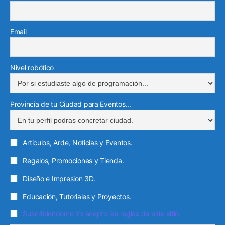
k
a
i
a
e
m
n
m
l
Email
e
c
t
Nivel robótico
r
ó
Provincia de tu Ciudad para Eventos...
n
i
c
Articulos, Arde, Noticias y Eventos.
o
Regalos, Promociones y Tienda.
Diseño e Impresion 3D.
Educación, Tutoriales y Proyectos.
Suscribiendome Yo acepto las reglas de este sitio.