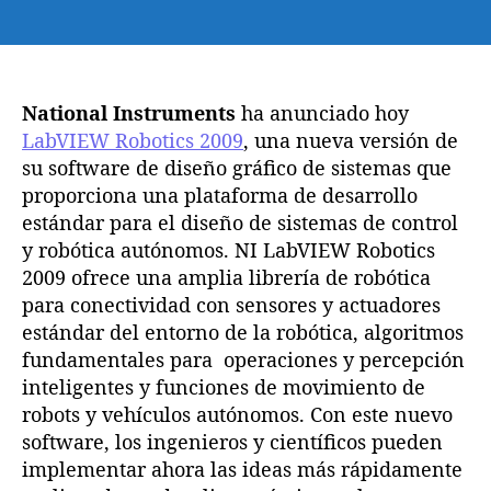
u
e
t
c
o
h
r
a
National Instruments
d
ha anunciado hoy
d
e
e
LabVIEW Robotics 2009
, una nueva versión de
l
l
su software de diseño gráfico de sistemas que
a
a
proporciona una plataforma de desarrollo
e
e
estándar para el diseño de sistemas de control
n
n
y robótica autónomos. NI LabVIEW Robotics
t
t
2009 ofrece una amplia librería de robótica
r
r
para conectividad con sensores y actuadores
a
a
d
d
estándar del entorno de la robótica, algoritmos
a
a
fundamentales para operaciones y percepción
inteligentes y funciones de movimiento de
robots y vehículos autónomos. Con este nuevo
software, los ingenieros y científicos pueden
implementar ahora las ideas más rápidamente