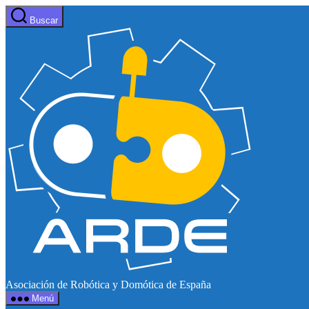
Saltar
Buscar
al
Web
contenido
de
ARDE
Asociación de Robótica y Domótica de España
Menú