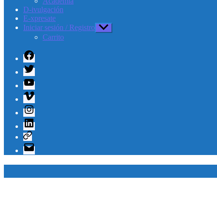
Academia
D-ivulgación
E-xpresate
Iniciar sesión / Registro
Mostrar
el
Carrito
submenú
Facebook
Twitter
Youtube
Vimeo
Instagram
Linkedin
Telegram
Correo
electrónico