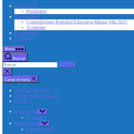
A-sociación
Portafolios
R-obotmaker
Competiciones Robotica Educativa Marina Alta 2025
Academia
D-ivulgación
E-xpresate
Menú
Buscar
Buscar:
Cerrar
la
búsqueda
Cerrar el menú
¿Nuevo? ¡Iníciate!
Iniciar sesión / Registro
Carrito
A-sociación
Mostrar
el
Portafolios
submenú
R-obotmaker
Mostrar
el
CREMA 2025
submenú