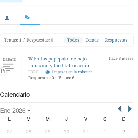
Temas: 1
/
Respuestas: 0
Todos
Temas
Respuestas
Válvulas pepepako de bajo
hace 3 meses
DEBATE
consumo y fácil fabricación.
FORO
Empezar en la robotica
Respuestas: 0
Vistas: 6
Calendario
L
M
M
J
V
S
D
27
28
29
30
31
1
2