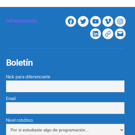
Información
Facebook
Twitter
Youtube
Vimeo
Insta
Linkedin
Telegram
Corre
electr
Boletín
Nick para diferenciarte
Email
Nivel robótico