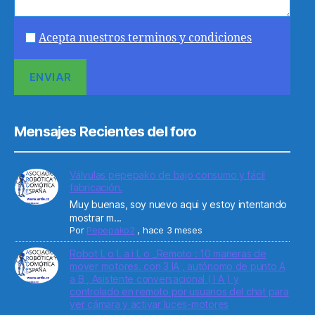
Acepta nuestros terminos y condiciones
Mensajes Recientes del foro
Válvulas pepepako de bajo consumo y fácil
fabricación.
Muy buenas, soy nuevo aqui y estoy intentando
mostrar m...
Por
Pepepako2
,
hace 3 meses
Robot L o L a i L o _Remoto : 10 maneras de
mover motores. con 3 IA , autónomo de punto A
a B , Asistente conversacional ( I A ) y
controlado en remoto por usuarios del chat para
ver cámara y activar luces-motores