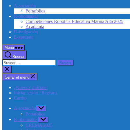
A-sociación
Portafolios
R-obotmaker
Competiciones Robotica Educativa Marina Alta 2025
Academia
D-ivulgación
E-xpresate
Menú
Buscar
Buscar:
Cerrar
la
búsqueda
Cerrar el menú
¿Nuevo? ¡Iníciate!
Iniciar sesión / Registro
Carrito
A-sociación
Mostrar
el
Portafolios
submenú
R-obotmaker
Mostrar
el
CREMA 2025
submenú