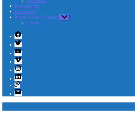
Academia
D-ivulgación
E-xpresate
Iniciar sesión / Registro
Mostrar
el
Carrito
submenú
Facebook
Twitter
Youtube
Vimeo
Instagram
Linkedin
Telegram
Correo
electrónico