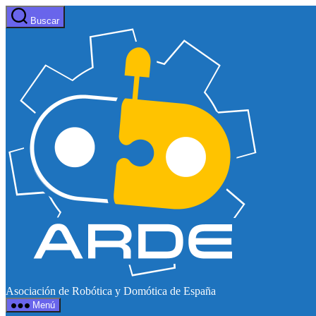
Saltar
Buscar
al
Web
contenido
de
ARDE
Asociación de Robótica y Domótica de España
Menú