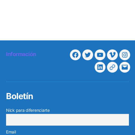
Información
Facebook
Twitter
Youtube
Vimeo
Ins
Linkedin
Telegra
Cor
elec
Boletín
Nick para diferenciarte
Email