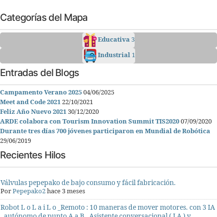
Categorías del Mapa
Educativa
3
Industrial
1
Entradas del Blogs
Campamento Verano 2025
04/06/2025
Meet and Code 2021
22/10/2021
Feliz Año Nuevo 2021
30/12/2020
ARDE colabora con Tourism Innovation Summit TIS2020
07/09/2020
Durante tres días 700 jóvenes participaron en Mundial de Robótica
29/06/2019
Recientes Hilos
Válvulas pepepako de bajo consumo y fácil fabricación.
Por
Pepepako2
hace 3 meses
Robot L o L a i L o _Remoto : 10 maneras de mover motores. con 3 IA
, autónomo de punto A a B , Asistente conversacional ( I A ) y