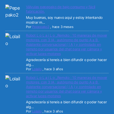
Válvulas pepepako de bajo consumo y fácil
fabricación.
Muy buenas, soy nuevo aqui y estoy intentando
mostrar m...
Por
Pepepako2
,
hace 3 meses
Robot L o L a i L o _Remoto : 10 maneras de mover
motores. con 3 IA , autónomo de punto A a B ,
Asistente conversacional ( I A ) y controlado en
remoto por usuarios del chat para ver cámara y
activar luces-motores
Agradecería si teneis a bien difundir o poder hacer
alg...
Por
Lolailo
,
hace 3 años
Robot L o L a i L o _Remoto : 10 maneras de mover
motores. con 3 IA , autónomo de punto A a B ,
Asistente conversacional ( I A ) y controlado en
remoto por usuarios del chat para ver cámara y
activar luces-motores
Agradecería si teneis a bien difundir o poder hacer
alg...
Por
Lolailo
,
hace 3 años