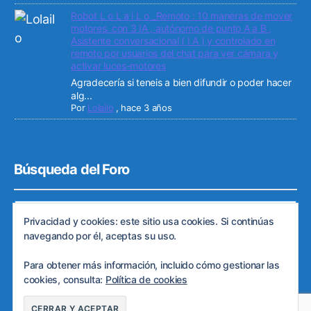
Robot L o L a i L o _Remoto : 10 maneras de mover
motores. con 3 IA , autónomo de punto A a B ,
Asistente conversacional ( I A ) y controlado en
remoto por usuarios del chat para ver cámara y
activar luces-motores
Agradecería si teneis a bien difundir o poder hacer
alg...
Por
Lolailo
,
hace 3 años
Búsqueda del Foro
Privacidad y cookies: este sitio usa cookies. Si continúas
navegando por él, aceptas su uso.
Para obtener más información, incluido cómo gestionar las
cookies, consulta:
Política de cookies
© 2026
Web de ARDE
Subir
↑