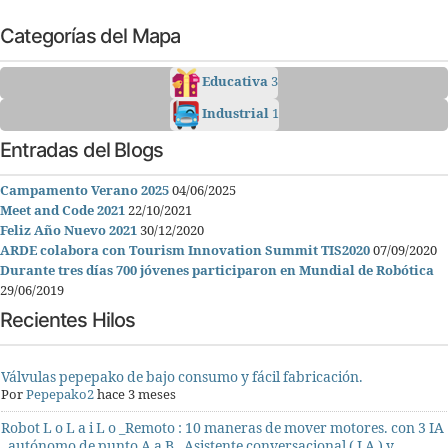
Categorías del Mapa
Educativa
3
Industrial
1
Entradas del Blogs
Campamento Verano 2025
04/06/2025
Meet and Code 2021
22/10/2021
Feliz Año Nuevo 2021
30/12/2020
ARDE colabora con Tourism Innovation Summit TIS2020
07/09/2020
Durante tres días 700 jóvenes participaron en Mundial de Robótica
29/06/2019
Recientes Hilos
Válvulas pepepako de bajo consumo y fácil fabricación.
Por
Pepepako2
hace 3 meses
Robot L o L a i L o _Remoto : 10 maneras de mover motores. con 3 IA
, autónomo de punto A a B , Asistente conversacional ( I A ) y