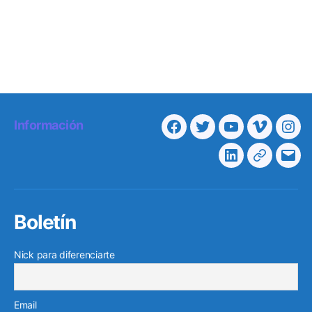
Información
Facebook
Twitter
Youtube
Vimeo
Ins
Linkedin
Telegra
Cor
elec
Boletín
Nick para diferenciarte
Email