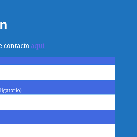
ón
e contacto
aquí
ligatorio)