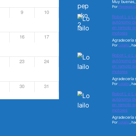
Muy buenas, 
Por
Pepepako
9
10
Robot L o L 
autónomo de 
en remoto po
motores
16
17
Agradecería s
Por
Lolailo
,
ha
Robot L o L 
23
24
autónomo de 
en remoto po
motores
Agradecería s
Por
Lolailo
,
ha
30
31
Robot L o L 
autónomo de 
en remoto po
motores
Agradecería s
Por
Lolailo
,
ha