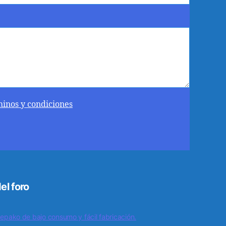
minos y condiciones
el foro
epako de bajo consumo y fácil fabricación.