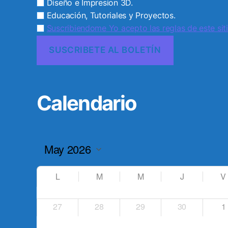
Diseño e Impresion 3D.
Educación, Tutoriales y Proyectos.
Suscribiendome Yo acepto las reglas de este siti
Calendario
L
M
M
J
V
27
28
29
30
1