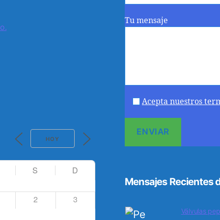
Tu mensaje
o.
Acepta nuestros ter
HOY
S
D
Mensajes Recientes d
2
3
Válvulas pep