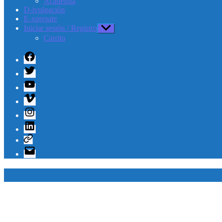
Academia
D-ivulgación
E-xpresate
Iniciar sesión / Registro
Mostrar
el
Carrito
submenú
Facebook
Twitter
Youtube
Vimeo
Instagram
Linkedin
Telegram
Correo
electrónico