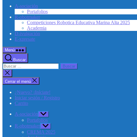
A-sociación
Portafolios
R-obotmaker
Competiciones Robotica Educativa Marina Alta 2025
Academia
D-ivulgación
E-xpresate
Menú
Buscar
Buscar:
Cerrar
la
búsqueda
Cerrar el menú
¿Nuevo? ¡Iníciate!
Iniciar sesión / Registro
Carrito
A-sociación
Mostrar
el
Portafolios
submenú
R-obotmaker
Mostrar
el
CREMA 2025
submenú