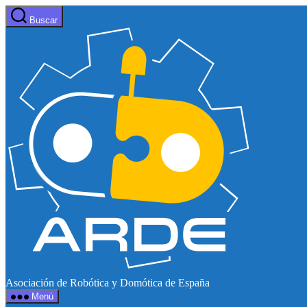
Saltar
Buscar
al
Web
contenido
de
ARDE
Asociación de Robótica y Domótica de España
Menú