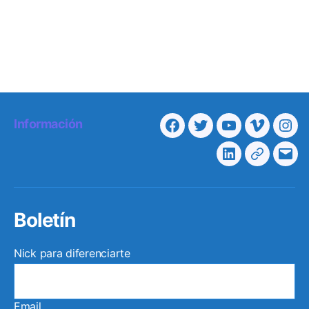
Información
Facebook
Twitter
Youtube
Vimeo
Ins
Linkedin
Telegra
Cor
elec
Boletín
Nick para diferenciarte
Email