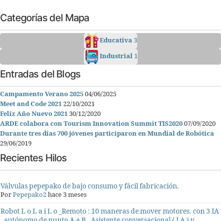
Categorías del Mapa
Educativa
3
Industrial
1
Entradas del Blogs
Campamento Verano 2025
04/06/2025
Meet and Code 2021
22/10/2021
Feliz Año Nuevo 2021
30/12/2020
ARDE colabora con Tourism Innovation Summit TIS2020
07/09/2020
Durante tres días 700 jóvenes participaron en Mundial de Robótica
29/06/2019
Recientes Hilos
Válvulas pepepako de bajo consumo y fácil fabricación.
Por
Pepepako2
hace 3 meses
Robot L o L a i L o _Remoto : 10 maneras de mover motores. con 3 IA
, autónomo de punto A a B , Asistente conversacional ( I A ) y