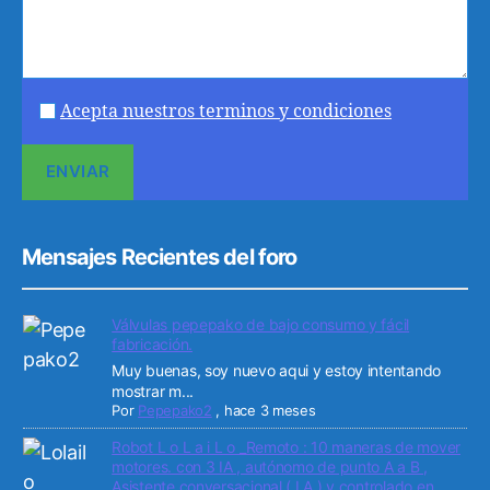
Acepta nuestros terminos y condiciones
Mensajes Recientes del foro
Válvulas pepepako de bajo consumo y fácil
fabricación.
Muy buenas, soy nuevo aqui y estoy intentando
mostrar m...
Por
Pepepako2
,
hace 3 meses
Robot L o L a i L o _Remoto : 10 maneras de mover
motores. con 3 IA , autónomo de punto A a B ,
Asistente conversacional ( I A ) y controlado en