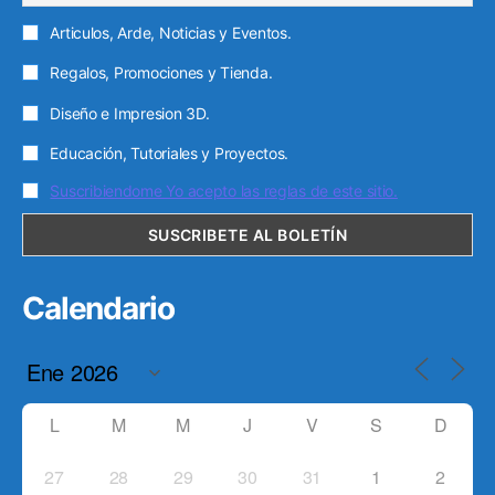
Articulos, Arde, Noticias y Eventos.
Regalos, Promociones y Tienda.
Diseño e Impresion 3D.
Educación, Tutoriales y Proyectos.
Suscribiendome Yo acepto las reglas de este sitio.
Calendario
L
M
M
J
V
S
D
27
28
29
30
31
1
2