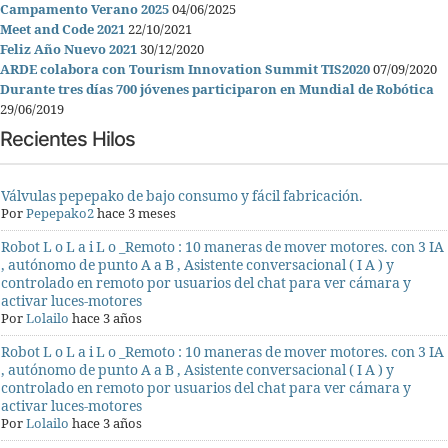
Campamento Verano 2025
04/06/2025
Meet and Code 2021
22/10/2021
Feliz Año Nuevo 2021
30/12/2020
ARDE colabora con Tourism Innovation Summit TIS2020
07/09/2020
Durante tres días 700 jóvenes participaron en Mundial de Robótica
29/06/2019
Recientes Hilos
Válvulas pepepako de bajo consumo y fácil fabricación.
Por
Pepepako2
hace 3 meses
Robot L o L a i L o _Remoto : 10 maneras de mover motores. con 3 IA
, autónomo de punto A a B , Asistente conversacional ( I A ) y
controlado en remoto por usuarios del chat para ver cámara y
activar luces-motores
Por
Lolailo
hace 3 años
Robot L o L a i L o _Remoto : 10 maneras de mover motores. con 3 IA
, autónomo de punto A a B , Asistente conversacional ( I A ) y
controlado en remoto por usuarios del chat para ver cámara y
activar luces-motores
Por
Lolailo
hace 3 años