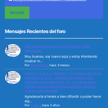
Mensajes Recientes del foro
Válvulas pepepako de bajo consumo y fácil
fabricación.
Muy buenas, soy nuevo aqui y estoy intentando
mostrar m...
Por
Pepepako2
,
hace 3 meses
Robot L o L a i L o _Remoto : 10 maneras de mover
motores. con 3 IA , autónomo de punto A a B ,
Asistente conversacional ( I A ) y controlado en
remoto por usuarios del chat para ver cámara y
activar luces-motores
Agradecería si teneis a bien difundir o poder hacer
alg...
Por
Lolailo
,
hace 3 años