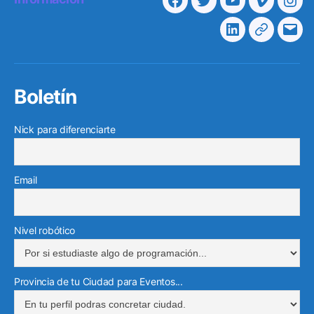
Facebook
Twitter
Youtube
Vimeo
Ins
Linkedin
Telegra
Cor
elec
Boletín
Nick para diferenciarte
Email
Nivel robótico
Provincia de tu Ciudad para Eventos...