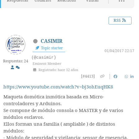
Respuestas
Usuarios
Reactions
Visitas
RSS
CASIMIR
Topic starter
01/04/2017 22:17
(@casimir)
Respuestas: 24
Eminent Member
Registrado: hace 12 años
[#4413]
https://www.youtube.com/watch?v=bj3ohEuqHK8
Maqueta domótica inmótica basada en Micro-
controladores y Arduinos.
Se compone de módulo consola o MASTER y de varios
módulos esclavos.
Ellos forman una familia ( ampliable ) de distintos
módulos:
- Módulo de seguridad y vigilancia: sensor de rpesencia,