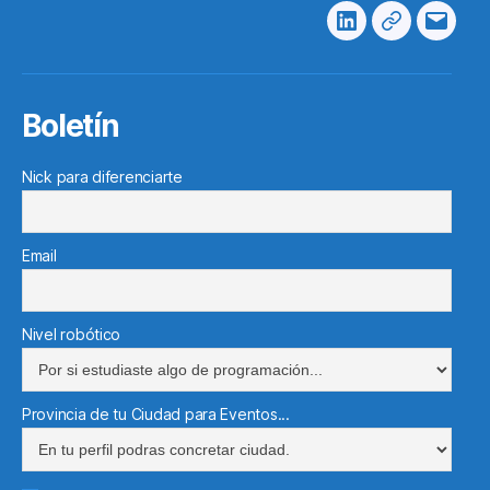
Linkedin
Telegram
Corre
electr
Boletín
Nick para diferenciarte
Email
Nivel robótico
Provincia de tu Ciudad para Eventos...