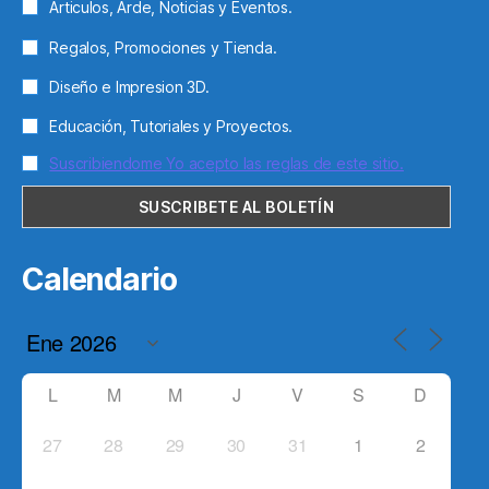
Articulos, Arde, Noticias y Eventos.
Regalos, Promociones y Tienda.
Diseño e Impresion 3D.
Educación, Tutoriales y Proyectos.
Suscribiendome Yo acepto las reglas de este sitio.
Calendario
L
M
M
J
V
S
D
27
28
29
30
31
1
2