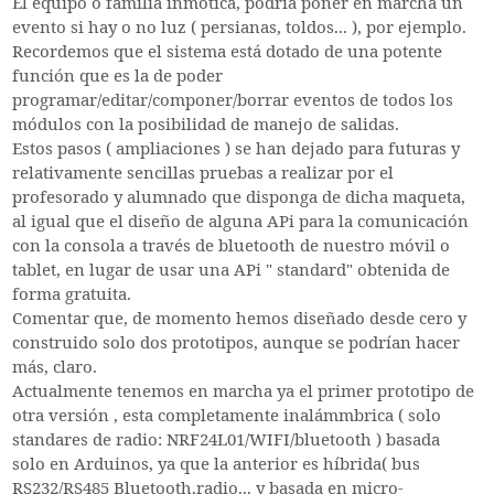
El equipo o familia inmótica, podría poner en marcha un
evento si hay o no luz ( persianas, toldos... ), por ejemplo.
Recordemos que el sistema está dotado de una potente
función que es la de poder
programar/editar/componer/borrar eventos de todos los
módulos con la posibilidad de manejo de salidas.
Estos pasos ( ampliaciones ) se han dejado para futuras y
relativamente sencillas pruebas a realizar por el
profesorado y alumnado que disponga de dicha maqueta,
al igual que el diseño de alguna APi para la comunicación
con la consola a través de bluetooth de nuestro móvil o
tablet, en lugar de usar una APi " standard" obtenida de
forma gratuita.
Comentar que, de momento hemos diseñado desde cero y
construido solo dos prototipos, aunque se podrían hacer
más, claro.
Actualmente tenemos en marcha ya el primer prototipo de
otra versión , esta completamente inalámmbrica ( solo
standares de radio: NRF24L01/WIFI/bluetooth ) basada
solo en Arduinos, ya que la anterior es híbrida( bus
RS232/RS485 Bluetooth,radio... y basada en micro-