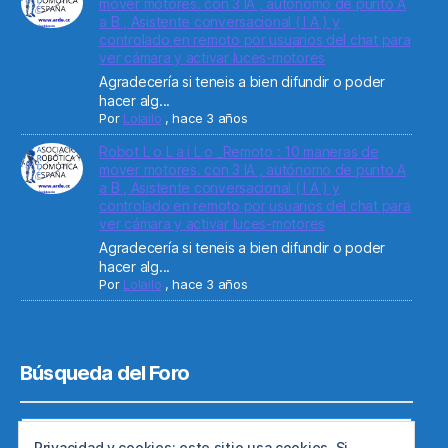
mover motores. con 3 IA , autónomo de punto A
a B , Asistente conversacional ( I A ) y
controlado en remoto por usuarios del chat para
ver cámara y activar luces-motores
Agradecería si teneis a bien difundir o poder
hacer alg...
Por
Lolailo
,
hace 3 años
Robot L o L a i L o _Remoto : 10 maneras de
mover motores. con 3 IA , autónomo de punto A
a B , Asistente conversacional ( I A ) y
controlado en remoto por usuarios del chat para
ver cámara y activar luces-motores
Agradecería si teneis a bien difundir o poder
hacer alg...
Por
Lolailo
,
hace 3 años
Búsqueda del Foro
Privacidad y cookies: este sitio usa cookies. Si