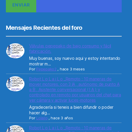
Mensajes Recientes del foro
Válvulas pepepako de bajo consumo y fácil
fabricación.
Muy buenas, soy nuevo aqui y estoy intentando
mostrar m...
Por
Pepepako2
,
hace 3 meses
Robot L o L a i L o _Remoto : 10 maneras de
mover motores. con 3 IA , autónomo de punto A
a B , Asistente conversacional ( I A ) y
controlado en remoto por usuarios del chat para
ver cámara y activar luces-motores
Agradecería si teneis a bien difundir o poder
hacer alg...
Por
Lolailo
,
hace 3 años
Robot L o L a i L o _Remoto : 10 maneras de