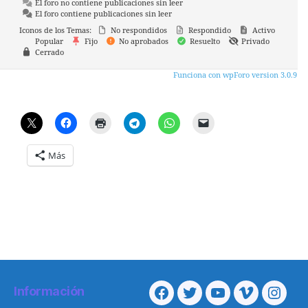
El foro no contiene publicaciones sin leer
El foro contiene publicaciones sin leer
Iconos de los Temas:
No respondidos
Respondido
Activo
Popular
Fijo
No aprobados
Resuelto
Privado
Cerrado
Funciona con wpForo version 3.0.9
Más
Información
Facebook
Twitter
Youtube
Vimeo
Insta