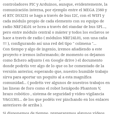
controladores PIC y Arduinos, aunque, evidentemente, la
comunicación interna, por ejemplo entre el MEGA 2560 y
el RTC DS3231 se haga a través de bus I2C, con el WIFI y
cada módulo propio de cada elemento con su equipo de
radio NRF24L01 se hcea a través del standar de bus SPI...,
pero entre módulo central o máster y todos los esclavos se
hace a través de radio ( módulos NRF24L01, son una caña
!!! ), configurando así una red del tipo " colmena "...
Con tiempo y algo de ingenio, iremos añadiendo a este
proyecto e iremos informando; de momento os dejamos
como fichero adjunto ( en Google drive ) el documento
donde podréis ver algo de lo que os he comentado de la
versión anterior, esperando que, nuestro humilde trabajo
sirva para aportar un poquito al a esta magnífica
comunidad... ( podréis ver algunos de nuestros trabajos en
las lineas de foro como el robot hexápodo Phantom V,
brazo robótico , sistema de seguridad y video-vigilancia
V&G1301... de los que podéis ver pinchando en los enlaces
anteriores de arriba ).
Si disponemos de tiempo, prepararemos algunos vídeos