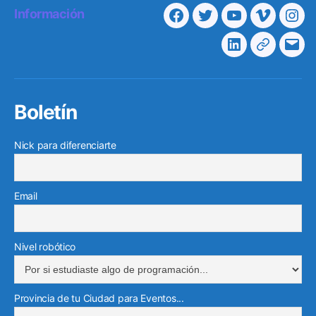
Información
Facebook
Twitter
Youtube
Vimeo
Ins
Linkedin
Telegra
Cor
elec
Boletín
Nick para diferenciarte
Email
Nivel robótico
Provincia de tu Ciudad para Eventos...