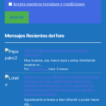
Acepta nuestros terminos y condiciones
Mensajes Recientes del foro
Válvulas pepepako de bajo consumo y fácil
fabricación.
Muy buenas, soy nuevo aqui y estoy intentando
mostrar m...
Por
Pepepako2
,
hace 3 meses
Robot L o L a i L o _Remoto : 10 maneras de mover
motores. con 3 IA , autónomo de punto A a B ,
Asistente conversacional ( I A ) y controlado en
remoto por usuarios del chat para ver cámara y
activar luces-motores
Agradecería si teneis a bien difundir o poder hacer
alg...