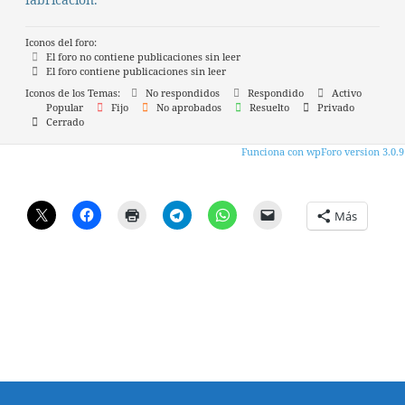
fabricación.
Iconos del foro:
El foro no contiene publicaciones sin leer
El foro contiene publicaciones sin leer
Iconos de los Temas:
No respondidos
Respondido
Activo
Popular
Fijo
No aprobados
Resuelto
Privado
Cerrado
Funciona con wpForo version 3.0.9
Más