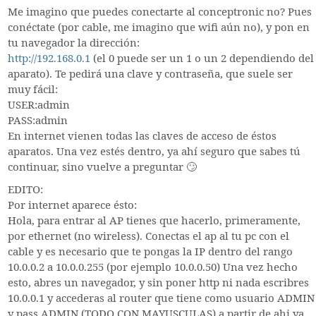
Me imagino que puedes conectarte al conceptronic no? Pues
conéctate (por cable, me imagino que wifi aún no), y pon en
tu navegador la dirección:
http://192.168.0.1
(el 0 puede ser un 1 o un 2 dependiendo del
aparato). Te pedirá una clave y contraseña, que suele ser
muy fácil:
USER:admin
PASS:admin
En internet vienen todas las claves de acceso de éstos
aparatos. Una vez estés dentro, ya ahí seguro que sabes tú
continuar, sino vuelve a preguntar 🙄
EDITO:
Por internet aparece ésto:
Hola, para entrar al AP tienes que hacerlo, primeramente,
por ethernet (no wireless). Conectas el ap al tu pc con el
cable y es necesario que te pongas la IP dentro del rango
10.0.0.2 a 10.0.0.255 (por ejemplo 10.0.0.50) Una vez hecho
esto, abres un navegador, y sin poner http ni nada escribres
10.0.0.1 y accederas al router que tiene como usuario ADMIN
y pass ADMIN (TODO CON MAYUSCULAS) a partir de ahi ya