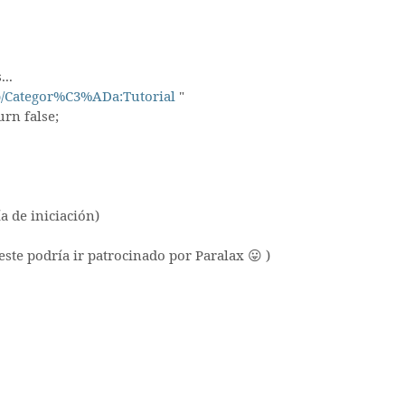
..
hp/Categor%C3%ADa:Tutorial
"
rn false;
ía de iniciación)
ste podría ir patrocinado por Paralax 😛 )