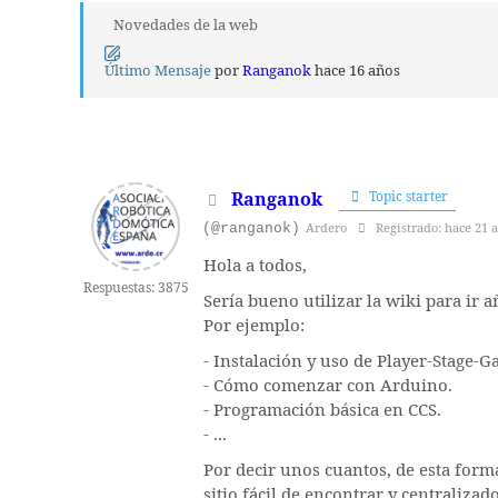
Novedades de la web
Último Mensaje
por
Ranganok
hace 16 años
Ranganok
Topic starter
(@ranganok)
Ardero
Registrado: hace 21 
Hola a todos,
Respuestas: 3875
Sería bueno utilizar la wiki para ir
Por ejemplo:
- Instalación y uso de Player-Stage-G
- Cómo comenzar con Arduino.
- Programación básica en CCS.
- ...
Por decir unos cuantos, de esta form
sitio fácil de encontrar y centralizado