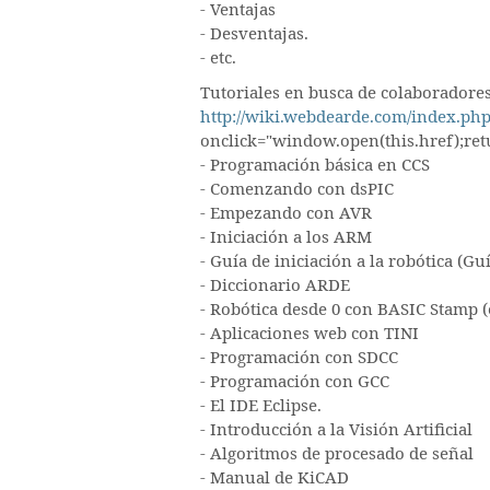
- Ventajas
- Desventajas.
- etc.
Tutoriales en busca de colaboradores.
http://wiki.webdearde.com/index.p
onclick="window.open(this.href);retu
- Programación básica en CCS
- Comenzando con dsPIC
- Empezando con AVR
- Iniciación a los ARM
- Guía de iniciación a la robótica (Gu
- Diccionario ARDE
- Robótica desde 0 con BASIC Stamp (e
- Aplicaciones web con TINI
- Programación con SDCC
- Programación con GCC
- El IDE Eclipse.
- Introducción a la Visión Artificial
- Algoritmos de procesado de señal
- Manual de KiCAD