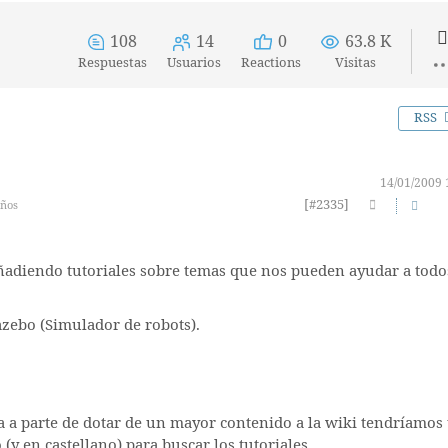
108
14
0
63.8 K
Respuestas
Usuarios
Reactions
Visitas
RSS
14/01/2009 
[#2335]
años
 añadiendo tutoriales sobre temas que nos pueden ayudar a todo
azebo (Simulador de robots).
a a parte de dotar de un mayor contenido a la wiki tendríamos
 (y en castellano) para buscar los tutoriales.