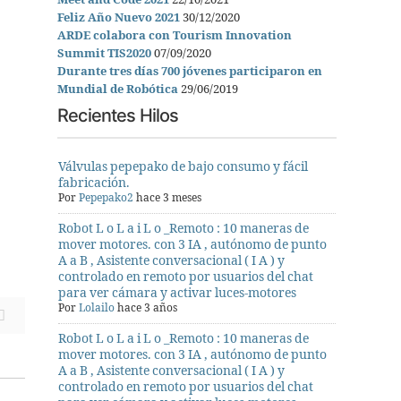
Meet and Code 2021
22/10/2021
Feliz Año Nuevo 2021
30/12/2020
ARDE colabora con Tourism Innovation
Summit TIS2020
07/09/2020
Durante tres días 700 jóvenes participaron en
Mundial de Robótica
29/06/2019
Recientes Hilos
Válvulas pepepako de bajo consumo y fácil
fabricación.
Por
Pepepako2
hace 3 meses
Robot L o L a i L o _Remoto : 10 maneras de
mover motores. con 3 IA , autónomo de punto
A a B , Asistente conversacional ( I A ) y
controlado en remoto por usuarios del chat
para ver cámara y activar luces-motores
Por
Lolailo
hace 3 años
Robot L o L a i L o _Remoto : 10 maneras de
mover motores. con 3 IA , autónomo de punto
A a B , Asistente conversacional ( I A ) y
controlado en remoto por usuarios del chat