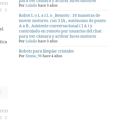
para ver cámara y activar luces-motores
19:51
Por
Lolailo
hace 3 años
Robot L o L a i L o _Remoto : 10 maneras de
mover motores. con 3 IA , autónomo de punto
A a B , Asistente conversacional ( I A ) y
el
controlado en remoto por usuarios del chat
para ver cámara y activar luces-motores
tica
Por
Lolailo
hace 3 años
Robots para limpiar cristales
Por
Emma_96
hace 4 años
19:55