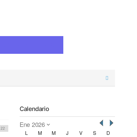
ESCRIBE ARTICULOS
Calendario
L
M
M
J
V
S
D