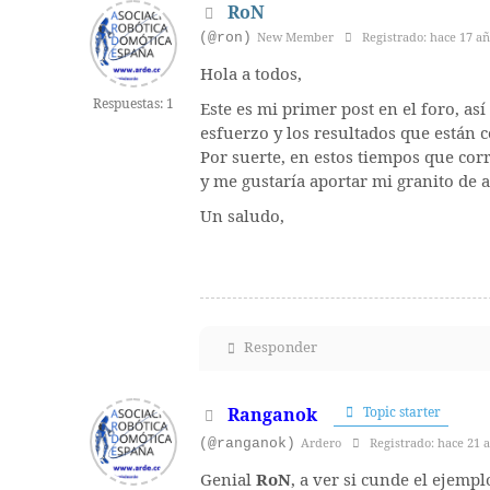
RoN
(@ron)
New Member
Registrado: hace 17 añ
Hola a todos,
Respuestas: 1
Este es mi primer post en el foro, as
esfuerzo y los resultados que están 
Por suerte, en estos tiempos que co
y me gustaría aportar mi granito de a
Un saludo,
Responder
Ranganok
Topic starter
(@ranganok)
Ardero
Registrado: hace 21 
Genial
RoN
, a ver si cunde el ejemp