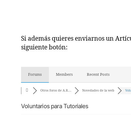
Si además quieres enviarnos un Artícul
siguiente botón:
Forums
Members
Recent Posts
Otros foros de A.R....
Novedades de la web
Volu
Voluntarios para Tutoriales