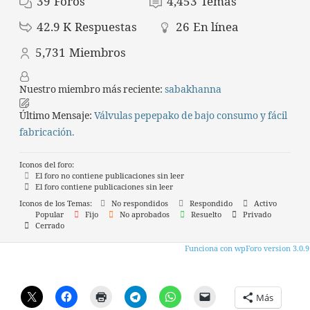
39
Foros
4,453
Temas
42.9 K
Respuestas
26
En línea
5,731
Miembros
Nuestro miembro más reciente:
sabakhanna
Último Mensaje:
Válvulas pepepako de bajo consumo y fácil
fabricación.
Iconos del foro:
El foro no contiene publicaciones sin leer
El foro contiene publicaciones sin leer
Iconos de los Temas:
No respondidos
Respondido
Activo
Popular
Fijo
No aprobados
Resuelto
Privado
Cerrado
Funciona con wpForo version 3.0.9
Más