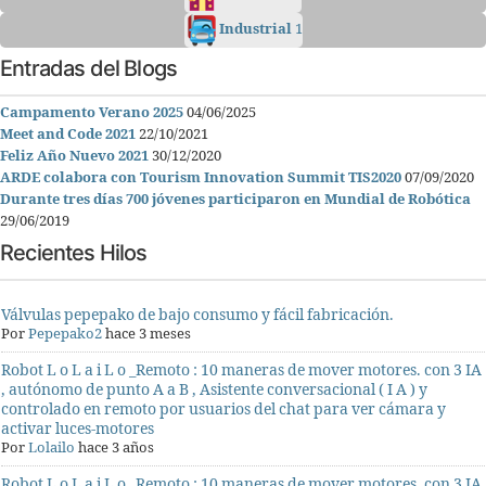
Industrial
1
Entradas del Blogs
Campamento Verano 2025
04/06/2025
Meet and Code 2021
22/10/2021
Feliz Año Nuevo 2021
30/12/2020
ARDE colabora con Tourism Innovation Summit TIS2020
07/09/2020
Durante tres días 700 jóvenes participaron en Mundial de Robótica
29/06/2019
Recientes Hilos
Válvulas pepepako de bajo consumo y fácil fabricación.
Por
Pepepako2
hace 3 meses
Robot L o L a i L o _Remoto : 10 maneras de mover motores. con 3 IA
, autónomo de punto A a B , Asistente conversacional ( I A ) y
controlado en remoto por usuarios del chat para ver cámara y
activar luces-motores
Por
Lolailo
hace 3 años
Robot L o L a i L o _Remoto : 10 maneras de mover motores. con 3 IA