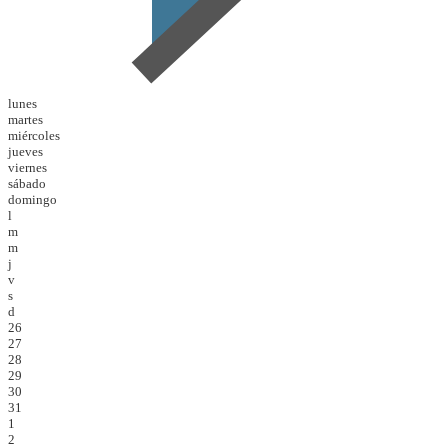
lunes
martes
miércoles
jueves
viernes
sábado
domingo
l
m
m
j
v
s
d
26
27
28
29
30
31
1
2