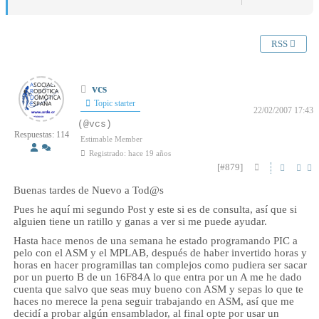
RSS
vcs
Topic starter
22/02/2007 17:43
(@vcs)
Respuestas: 114
Estimable Member
Registrado: hace 19 años
[#879]
Buenas tardes de Nuevo a Tod@s
Pues he aquí mi segundo Post y este si es de consulta, así que si
alguien tiene un ratillo y ganas a ver si me puede ayudar.
Hasta hace menos de una semana he estado programando PIC a
pelo con el ASM y el MPLAB, después de haber invertido horas y
horas en hacer programillas tan complejos como pudiera ser sacar
por un puerto B de un 16F84A lo que entra por un A me he dado
cuenta que salvo que seas muy bueno con ASM y sepas lo que te
haces no merece la pena seguir trabajando en ASM, así que me
decidí a probar algún ensamblador, al final opte por usar un