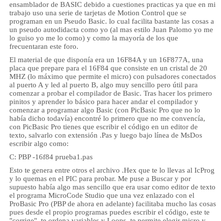
ensamblador de BASIC debido a cuestiones practicas ya que en mi
trabajo uso una serie de tarjetas de Motion Control que se
programan en un Pseudo Basic. lo cual facilita bastante las cosas a
un pseudo autodidacta como yo (al mas estilo Juan Palomo yo me
lo guiso yo me lo como) y como la mayoría de los que
frecuentaran este foro.
El material de que disponía era un 16F84A y un 16F877A, una
placa que prepare para el 16F84 que consiste en un cristal de 20
MHZ (lo máximo que permite el micro) con pulsadores conectados
al puerto A y led al puerto B, algo muy sencillo pero útil para
comenzar a probar el compilador de Basic. Tras hacer los primero
pinitos y aprender lo básico para hacer andar el compilador y
comenzar a programar algo Basic (con PicBasic Pro que no lo
había dicho todavía) encontré lo primero que no me convencía,
con PicBasic Pro tienes que escribir el código en un editor de
texto, salvarlo con extensión .Pas y luego bajo línea de MsDos
escribir algo como:
C: PBP -16f84 prueba1.pas
Esto te genera entre otros el archivo .Hex que te lo llevas al IcProg
y lo quemas en el PIC para probar. Me puse a Buscar y por
supuesto había algo mas sencillo que era usar como editor de texto
el programa MicroCode Studio que una vez enlazado con el
ProBasic Pro (PBP de ahora en adelante) facilitaba mucho las cosas
pues desde el propio programas puedes escribir el código, este te
"corrige", te ordena variables y Loops, te permite elegir micro y