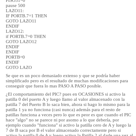
PISO31=0
pause 500
LAZO11:
IF PORTB.7=1 THEN
GOTO LAZO11
ENDIF
LAZO12:
if PORTB.7=0 THEN
GOTO LAZO12
ENDIF
ENDIF
PORTB=0
ENDIF
GOTO LAZO
Se que es un poco demasiado extenso y que se podría haber
simplificado pero es el resultado de muchas modificaciones para
conseguir que fuera lo mas PASO A PASO posible.
¿El comportamiento del PIC? pues en OCASIONES si activo la
patilla 0 del puerto A y luego llamo al valor almacenado con la
patilla 7 del Puerto B lo saca bien, ahora si hago lo mismo para la
patilla 1 ya no funciona (casi nunca) además para el resto de
patillas funciona a veces pero lo que es peor es que cuando el PIC
hace "algo" no se parece ni por asomo a lo que debería, por
ejemplo cuando "funciona" si activo la patilla cero de A y luego la
7 de B saca por B el valor almacenado correctamente pero si
activo la patilla 0 de A y luego activo la Patilla 2 al darle una vez al