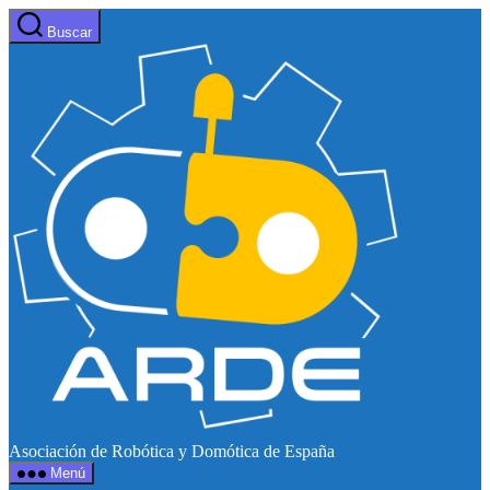
Saltar
Buscar
al
Web
contenido
de
ARDE
Asociación de Robótica y Domótica de España
Menú