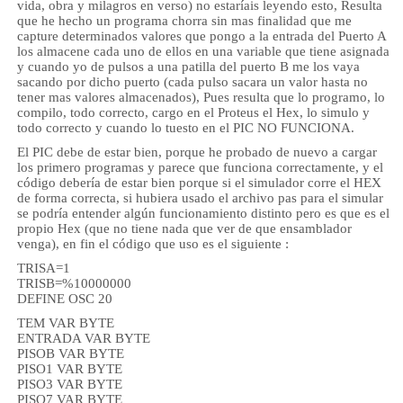
vida, obra y milagros en verso) no estaríais leyendo esto, Resulta
que he hecho un programa chorra sin mas finalidad que me
capture determinados valores que pongo a la entrada del Puerto A
los almacene cada uno de ellos en una variable que tiene asignada
y cuando yo de pulsos a una patilla del puerto B me los vaya
sacando por dicho puerto (cada pulso sacara un valor hasta no
tener mas valores almacenados), Pues resulta que lo programo, lo
compilo, todo correcto, cargo en el Proteus el Hex, lo simulo y
todo correcto y cuando lo tuesto en el PIC NO FUNCIONA.
El PIC debe de estar bien, porque he probado de nuevo a cargar
los primero programas y parece que funciona correctamente, y el
código debería de estar bien porque si el simulador corre el HEX
de forma correcta, si hubiera usado el archivo pas para el simular
se podría entender algún funcionamiento distinto pero es que es el
propio Hex (que no tiene nada que ver de que ensamblador
venga), en fin el código que uso es el siguiente :
TRISA=1
TRISB=%10000000
DEFINE OSC 20
TEM VAR BYTE
ENTRADA VAR BYTE
PISOB VAR BYTE
PISO1 VAR BYTE
PISO3 VAR BYTE
PISO7 VAR BYTE