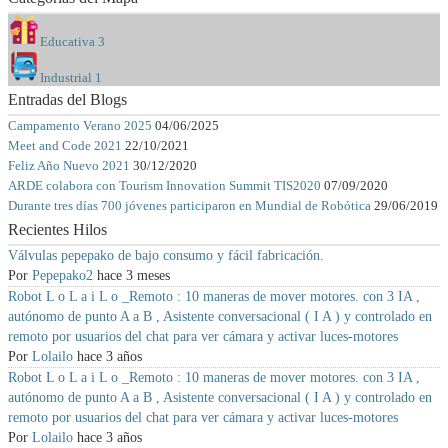
Educativa
3
Industrial
1
Entradas del Blogs
Campamento Verano 2025
04/06/2025
Meet and Code 2021
22/10/2021
Feliz Año Nuevo 2021
30/12/2020
ARDE colabora con Tourism Innovation Summit TIS2020
07/09/2020
Durante tres días 700 jóvenes participaron en Mundial de Robótica
29/06/2019
Recientes Hilos
Válvulas pepepako de bajo consumo y fácil fabricación.
Por
Pepepako2
hace 3 meses
Robot L o L a i L o _Remoto : 10 maneras de mover motores. con 3 IA ,
autónomo de punto A a B , Asistente conversacional ( I A ) y controlado en
remoto por usuarios del chat para ver cámara y activar luces-motores
Por
Lolailo
hace 3 años
Robot L o L a i L o _Remoto : 10 maneras de mover motores. con 3 IA ,
autónomo de punto A a B , Asistente conversacional ( I A ) y controlado en
remoto por usuarios del chat para ver cámara y activar luces-motores
Por
Lolailo
hace 3 años