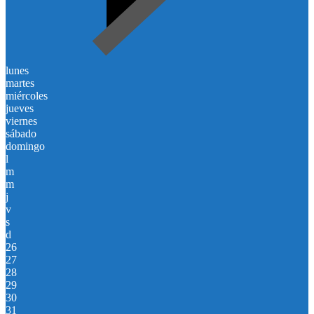
lunes
martes
miércoles
jueves
viernes
sábado
domingo
l
m
m
j
v
s
d
26
27
28
29
30
31