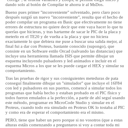
dando solo al botón de Compilar te ahorra ir al MsDos.
Bueno pues primer "inconveniente" solventado, pero claro poco
después surgió un nuevo "inconveniente", resulta que el hecho de
poder compilar un programa en Basic que efectivamente no tiene
errores de estructura no quiere decir que este vaya hacer lo que tu
querías que hicieras, y tras hartarme de sacar le PIC de la placa y
meterlo en el TE20 y de vuelta a la placa y que no hiciera
exactamente lo que debiera me puse a buscar una salida mejor, al
final fui a dar con Proteus, bastante conocido (supongo), que
consiste en un Software estilo Orcad (salvando las distancias) que
incluye una herramienta llamada ISIS que permite dibujar un
esquema incluyendo pulsadores y led animados e incluir en el
esquema Micros a los que se les puede cargar el HEX y simular su
comportamiento.
Tras las pruebas de rigor y sus consiguientes meteduras de pata
conseguí finalmente dibujar un "simulador" que incluye el 16F84
con led y pulsadores en sus puertos, comencé a simular todos los
programas que había hecho y estaban probado en el PIC físico y
todos fueron emulados a la perfección, a partir de ahí seguí usando
este método, programar en MicroCode Studio y simular en el
Proteus, cuando todo era simulado en Proteus OK lo tostaba al PIC
y como era de esperar el comportamiento era el mismo.
PERO, tiene que haber un pero porque si no vosotros (que a estas
alturas estáis comenzando a preguntaros si voy a contar toda mi