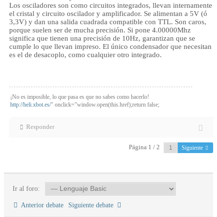
Los osciladores son como circuitos integrados, llevan internamente
el cristal y circuito oscilador y amplificador. Se alimentan a 5V (ó
3,3V) y dan una salida cuadrada compatible con TTL. Son caros,
porque suelen ser de mucha precisión. Si pone 4.00000Mhz
significa que tienen una precisión de 10Hz, garantizan que se
cumple lo que llevan impreso. El único condensador que necesitan
es el de desacoplo, como cualquier otro integrado.
¡No es imposible, lo que pasa es que no sabes como hacerlo!
http://heli.xbot.es/
" onclick="window.open(this.href);return false;
Responder
Página 1 / 2
Siguiente
Ir al foro:
Anterior debate
Siguiente debate