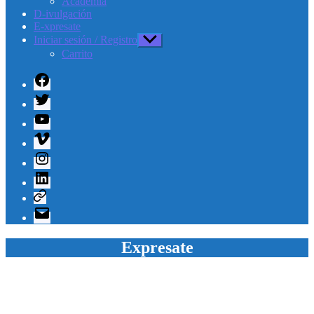
Academia
D-ivulgación
E-xpresate
Iniciar sesión / Registro
Mostrar
el
Carrito
submenú
Facebook
Twitter
Youtube
Vimeo
Instagram
Linkedin
Telegram
Correo
electrónico
Expresate