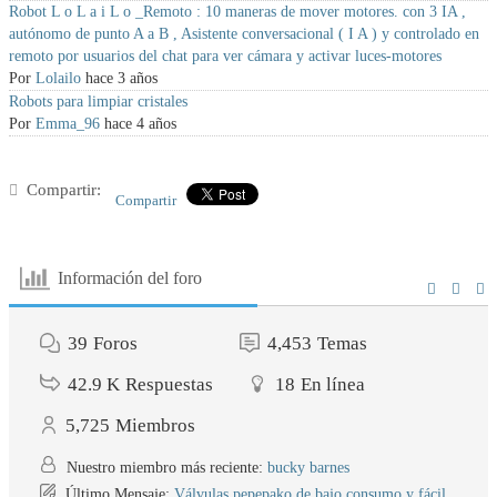
Robot L o L a i L o _Remoto : 10 maneras de mover motores. con 3 IA ,
autónomo de punto A a B , Asistente conversacional ( I A ) y controlado en
remoto por usuarios del chat para ver cámara y activar luces-motores
Por
Lolailo
hace 3 años
Robots para limpiar cristales
Por
Emma_96
hace 4 años
Compartir:
Compartir
Información del foro
39
Foros
4,453
Temas
42.9 K
Respuestas
18
En línea
5,725
Miembros
Nuestro miembro más reciente:
bucky barnes
Último Mensaje:
Válvulas pepepako de bajo consumo y fácil