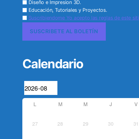
Diseño e Impresion 3D.
Educación, Tutoriales y Proyectos.
Suscribiendome Yo acepto las reglas de este siti
Calendario
L
M
M
J
V
27
28
29
30
31