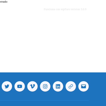
rrado
Funciona con wpForo version 3.0.9
cebook
Twitter
Youtube
Vimeo
Instagram
Linkedin
Telegram
Correo
electrónico