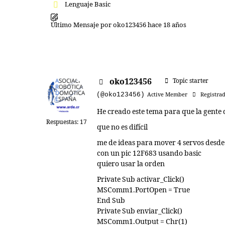
Lenguaje Basic
Último Mensaje
por
oko123456
hace 18 años
oko123456
Topic starter
(@oko123456)
Active Member
Registrad
He creado este tema para que la gente 
Respuestas: 17
que no es difícil
me de ideas para mover 4 servos desde
con un pic 12F683 usando basic
quiero usar la orden
Private Sub activar_Click()
MSComm1.PortOpen = True
End Sub
Private Sub enviar_Click()
MSComm1.Output = Chr(1)