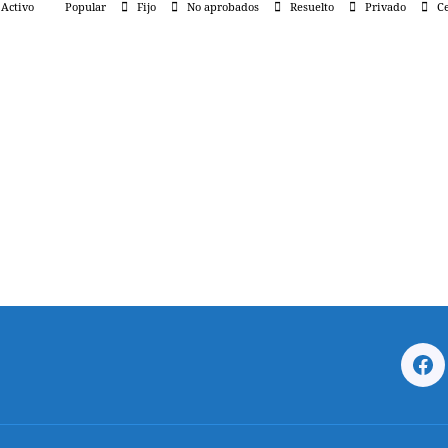
Activo
Popular
Fijo
No aprobados
Resuelto
Privado
Ce
Fa