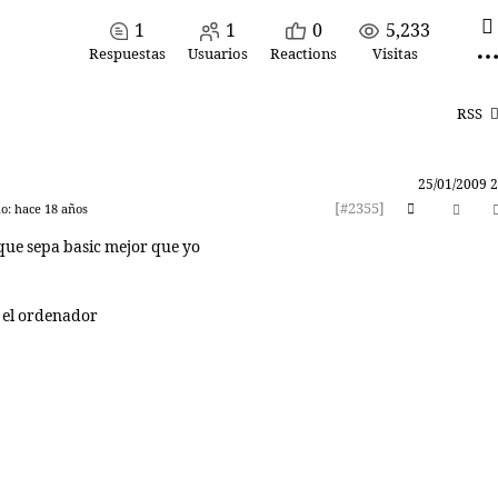
1
1
0
5,233
Respuestas
Usuarios
Reactions
Visitas
RSS
25/01/2009 2
[#2355]
o: hace 18 años
que sepa basic mejor que yo
 el ordenador