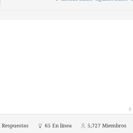
K
Respuestas
65
En línea
5,727
Miembros