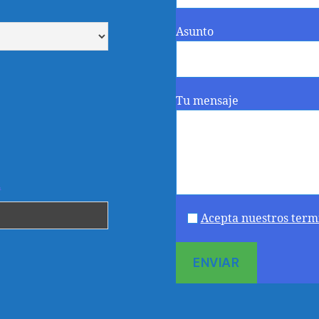
Asunto
Tu mensaje
.
Acepta nuestros term