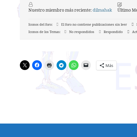
Nuestro miembro más reciente:
dilmahak
Último M
Iconos del foro:
El foro no contiene publicaciones sin leer
E
Iconos de los Temas:
No respondidos
Respondido
Act
Más