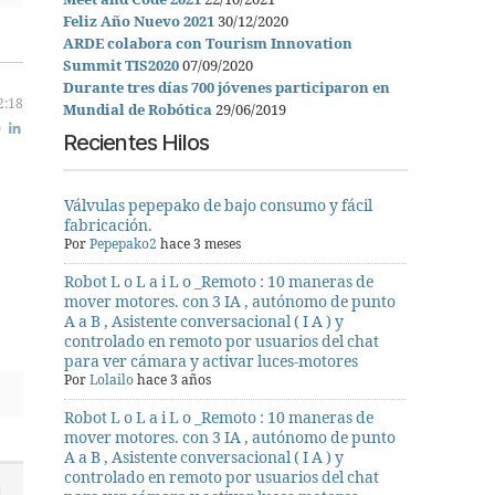
Meet and Code 2021
22/10/2021
Feliz Año Nuevo 2021
30/12/2020
ARDE colabora con Tourism Innovation
Summit TIS2020
07/09/2020
Durante tres días 700 jóvenes participaron en
2:18
Mundial de Robótica
29/06/2019
Recientes Hilos
Válvulas pepepako de bajo consumo y fácil
fabricación.
Por
Pepepako2
hace 3 meses
Robot L o L a i L o _Remoto : 10 maneras de
mover motores. con 3 IA , autónomo de punto
A a B , Asistente conversacional ( I A ) y
controlado en remoto por usuarios del chat
para ver cámara y activar luces-motores
Por
Lolailo
hace 3 años
Robot L o L a i L o _Remoto : 10 maneras de
mover motores. con 3 IA , autónomo de punto
A a B , Asistente conversacional ( I A ) y
controlado en remoto por usuarios del chat