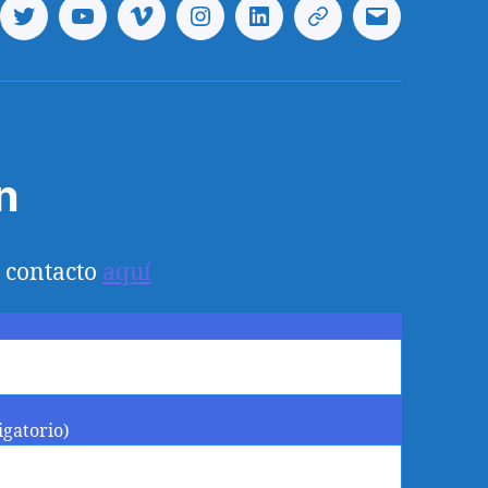
ebook
Twitter
Youtube
Vimeo
Instagram
Linkedin
Telegram
Correo
electrónico
n
 contacto
aquí
igatorio)