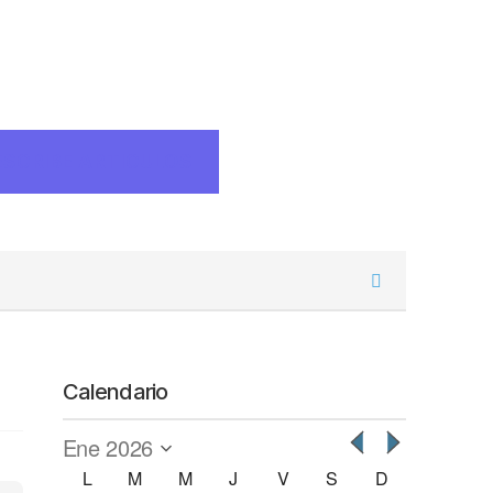
ESCRIBE ARTICULOS
Calendario
L
M
M
J
V
S
D