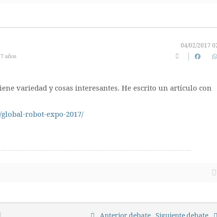
04/02/2017 0
17 años
ne variedad y cosas interesantes. He escrito un artículo con
/global-robot-expo-2017/
Anterior debate
Siguiente debate