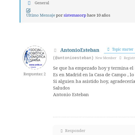
General
Último Mensaje
por
sistemasorp
hace 10 años
AntonioEsteban
Topic starter
(@antonioesteban)
New Member
Registr
Se que ha empezado hoy y termina el s
Respuestas: 2
Es en Madrid en la Casa de Campo , lo h
Si alguien ha asistido hoy, agradecerí
Saludos
Antonio Esteban
Responder