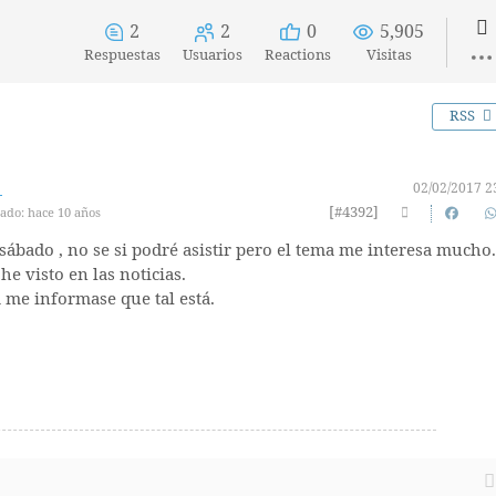
2
2
0
5,905
Respuestas
Usuarios
Reactions
Visitas
RSS
02/02/2017 2
[#4392]
ado: hace 10 años
ábado , no se si podré asistir pero el tema me interesa mucho.
e visto en las noticias.
a me informase que tal está.