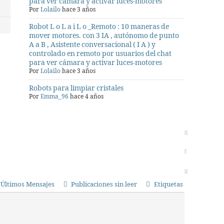
para ver cámara y activar luces-motores
Por
Lolailo
hace 3 años
Robot L o L a i L o _Remoto : 10 maneras de
mover motores. con 3 IA , autónomo de punto
A a B , Asistente conversacional ( I A ) y
controlado en remoto por usuarios del chat
para ver cámara y activar luces-motores
Por
Lolailo
hace 3 años
Robots para limpiar cristales
Por
Emma_96
hace 4 años
Últimos Mensajes
Publicaciones sin leer
Etiquetas