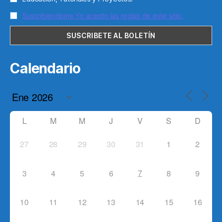
Suscribiendome Yo acepto las reglas de este sitio.
Calendario
L
M
M
J
V
S
D
27
28
29
30
31
1
2
7
3
4
5
6
8
9
10
11
12
13
14
15
16