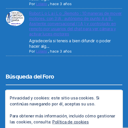
Por
Lolailo
,
hace 3 años
Robot L o L a i L o _Remoto : 10 maneras de mover
motores. con 3 IA , autónomo de punto A a B ,
Asistente conversacional ( I A ) y controlado en
remoto por usuarios del chat para ver cámara y
activar luces-motores
Agradecería si teneis a bien difundir o poder
hacer alg...
Por
Lolailo
,
hace 3 años
Búsqueda del Foro
Privacidad y cookies: este sitio usa cookies. Si
continúas navegando por él, aceptas su uso.
Para obtener más información, incluido cómo gestionar
las cookies, consulta:
Política de cookies
© 2026
Web de ARDE
Subir
↑