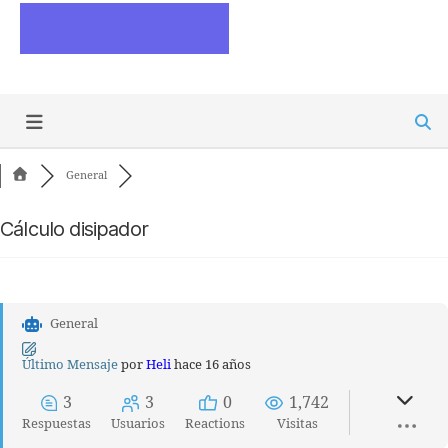
ESCRIBE ARTICULOS
General
Cálculo disipador
General
Último Mensaje
por
Heli
hace 16 años
3
3
0
1,742
Respuestas
Usuarios
Reactions
Visitas