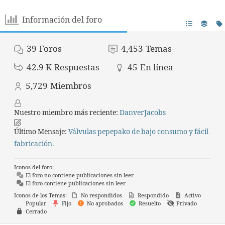
Información del foro
39
Foros
4,453
Temas
42.9 K
Respuestas
45
En línea
5,729
Miembros
Nuestro miembro más reciente:
DanverJacobs
Último Mensaje:
Válvulas pepepako de bajo consumo y fácil
fabricación.
Iconos del foro:
El foro no contiene publicaciones sin leer
El foro contiene publicaciones sin leer
Iconos de los Temas:
No respondidos
Respondido
Activo
Popular
Fijo
No aprobados
Resuelto
Privado
Cerrado