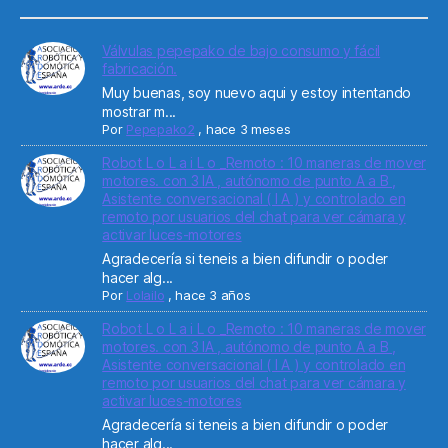
Válvulas pepepako de bajo consumo y fácil
fabricación.
Muy buenas, soy nuevo aqui y estoy intentando
mostrar m...
Por
Pepepako2
,
hace 3 meses
Robot L o L a i L o _Remoto : 10 maneras de mover
motores. con 3 IA , autónomo de punto A a B ,
Asistente conversacional ( I A ) y controlado en
remoto por usuarios del chat para ver cámara y
activar luces-motores
Agradecería si teneis a bien difundir o poder
hacer alg...
Por
Lolailo
,
hace 3 años
Robot L o L a i L o _Remoto : 10 maneras de mover
motores. con 3 IA , autónomo de punto A a B ,
Asistente conversacional ( I A ) y controlado en
remoto por usuarios del chat para ver cámara y
activar luces-motores
Agradecería si teneis a bien difundir o poder
hacer alg...