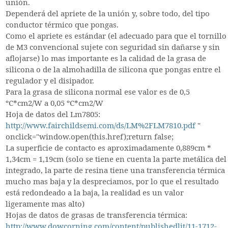
unión.
Dependerá del apriete de la unión y, sobre todo, del tipo
conductor térmico que pongas.
Como el apriete es estándar (el adecuado para que el tornillo
de M3 convencional sujete con seguridad sin dañarse y sin
aflojarse) lo mas importante es la calidad de la grasa de
silicona o de la almohadilla de silicona que pongas entre el
regulador y el disipador.
Para la grasa de silicona normal ese valor es de 0,5
ºC*cm2/W a 0,05 ºC*cm2/W
Hoja de datos del Lm7805:
http://www.fairchildsemi.com/ds/LM%2FLM7810.pdf
"
onclick="window.open(this.href);return false;
La superficie de contacto es aproximadamente 0,889cm *
1,34cm = 1,19cm (solo se tiene en cuenta la parte metálica del
integrado, la parte de resina tiene una transferencia térmica
mucho mas baja y la despreciamos, por lo que el resultado
está redondeado a la baja, la realidad es un valor
ligeramente mas alto)
Hojas de datos de grasas de transferencia térmica:
http://www.dowcorning.com/content/publishedlit/11-1712-