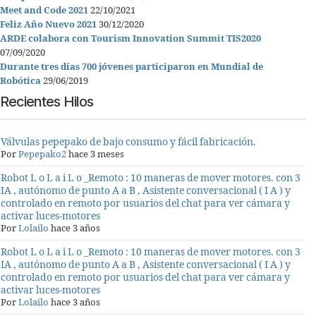
Meet and Code 2021
22/10/2021
Feliz Año Nuevo 2021
30/12/2020
ARDE colabora con Tourism Innovation Summit TIS2020
07/09/2020
Durante tres días 700 jóvenes participaron en Mundial de
Robótica
29/06/2019
Recientes Hilos
Válvulas pepepako de bajo consumo y fácil fabricación.
Por
Pepepako2
hace 3 meses
Robot L o L a i L o _Remoto : 10 maneras de mover motores. con 3
IA , autónomo de punto A a B , Asistente conversacional ( I A ) y
controlado en remoto por usuarios del chat para ver cámara y
activar luces-motores
Por
Lolailo
hace 3 años
Robot L o L a i L o _Remoto : 10 maneras de mover motores. con 3
IA , autónomo de punto A a B , Asistente conversacional ( I A ) y
controlado en remoto por usuarios del chat para ver cámara y
activar luces-motores
Por
Lolailo
hace 3 años