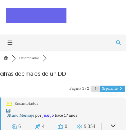
ESCRIBE ARTICULOS
Ensamblador
cifras decimales de un DD
Página 1 / 2
Siguiente
Ensamblador
Último Mensaje
por
Juanjo
hace 17 años
6
4
0
9,354