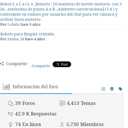
Robot L o L a i L o _Remoto : 10 maneras de mover motores. con 3
IA , autónomo de punto A a B , Asistente conversacional ( I A ) y
controlado en remoto por usuarios del chat para ver cámara y
activar luces-motores
Por
Lolailo
hace 3 años
Robots para limpiar cristales
Por
Emma_96
hace 4 años
Compartir:
Compartir
Información del foro
39
Foros
4,453
Temas
42.9 K
Respuestas
74
En línea
5,730
Miembros