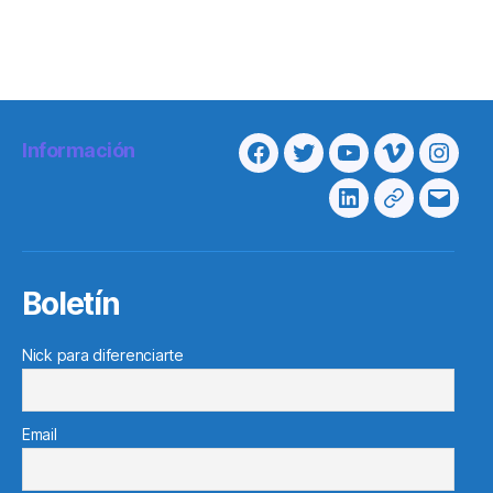
Información
Facebook
Twitter
Youtube
Vimeo
Insta
Linkedin
Telegram
Corre
electr
Boletín
Nick para diferenciarte
Email