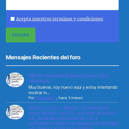
Acepta nuestros terminos y condiciones
Mensajes Recientes del foro
Válvulas pepepako de bajo consumo y fácil
fabricación.
Muy buenas, soy nuevo aqui y estoy intentando
mostrar m...
Por
Pepepako2
,
hace 3 meses
Robot L o L a i L o _Remoto : 10 maneras de
mover motores. con 3 IA , autónomo de punto A
a B , Asistente conversacional ( I A ) y
controlado en remoto por usuarios del chat para
ver cámara y activar luces-motores