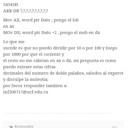
54545H
ARR DB ?,?,?,?,?,?,?,?,?,?
Mov AX, word ptr Dato ; pongo el lsb
en ax
MOv DX, word ptr Dato +2 , pongo el msb en dx
Lo que me
sucede es que no puedo dividir por 10 o por 100 y luego
por 1000 por que el cociente y
el resto no me cabrian en ax o dx, mi pregunta es como
puedo extraer estas cifras
decimales del numero de doble palabra, saludos al experot
y disculpe la molestia;
por favor responder tambien a:
inf200717@ucf.edu.cu
Responder