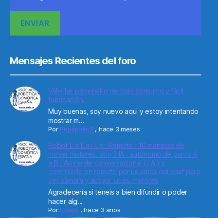
Mensajes Recientes del foro
Válvulas pepepako de bajo consumo y fácil
fabricación.
Muy buenas, soy nuevo aqui y estoy intentando
mostrar m...
Por
Pepepako2
,
hace 3 meses
Robot L o L a i L o _Remoto : 10 maneras de
mover motores. con 3 IA , autónomo de punto A
a B , Asistente conversacional ( I A ) y
controlado en remoto por usuarios del chat para
ver cámara y activar luces-motores
Agradecería si teneis a bien difundir o poder
hacer alg...
Por
Lolailo
,
hace 3 años