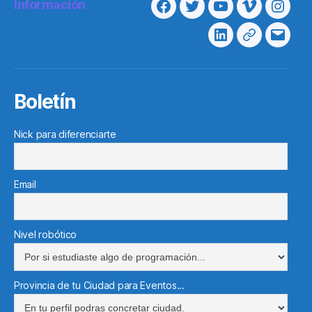
Información
Facebook
Twitter
Youtube
Vimeo
Insta
Linkedin
Telegram
Corre
electr
Boletín
Nick para diferenciarte
Email
Nivel robótico
Provincia de tu Ciudad para Eventos...