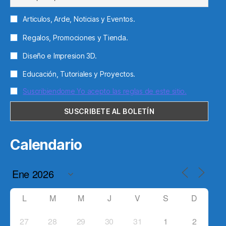
Articulos, Arde, Noticias y Eventos.
Regalos, Promociones y Tienda.
Diseño e Impresion 3D.
Educación, Tutoriales y Proyectos.
Suscribiendome Yo acepto las reglas de este sitio.
Calendario
L
M
M
J
V
S
D
27
28
29
30
31
1
2