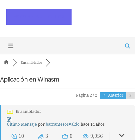
ESCRIBE ARTICULOS
Ensamblador
Aplicación en Winasm
Página 2 / 2
Anterior
Ensamblador
Último Mensaje
por
barrantesosvaldo
hace 14 años
10
3
0
9,956