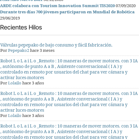
ARDE colabora con Tourism Innovation Summit TIS2020
07/09/2020
Durante tres días 700 jóvenes participaron en Mundial de Robótica
29/06/2019
Recientes Hilos
Válvulas pepepako de bajo consumo y fácil fabricación.
Por
Pepepako2
hace 3 meses
Robot L o L a i L o _Remoto : 10 maneras de mover motores. con 3 IA
, autónomo de punto A a B , Asistente conversacional ( I A ) y
controlado en remoto por usuarios del chat para ver cámara y
activar luces-motores
Por
Lolailo
hace 3 años
Robot L o L a i L o _Remoto : 10 maneras de mover motores. con 3 IA
, autónomo de punto A a B , Asistente conversacional ( I A ) y
controlado en remoto por usuarios del chat para ver cámara y
activar luces-motores
Por
Lolailo
hace 3 años
Robot L o L a i L o _Remoto : 10 maneras de mover motores. con 3 IA
, autónomo de punto A a B , Asistente conversacional ( I A ) y
controlado en remoto por usuarios del chat para ver cámara y