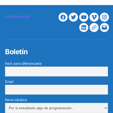
Información
Facebook
Twitter
Youtube
Vimeo
Ins
Linkedin
Telegra
Cor
elec
Boletín
Nick para diferenciarte
Email
Nivel robótico