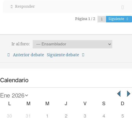
Responder
Página 1 / 2
Siguiente
Ir al foro:
Anterior debate
Siguiente debate
Calendario
L
M
M
J
V
S
D
30
31
1
2
3
4
5