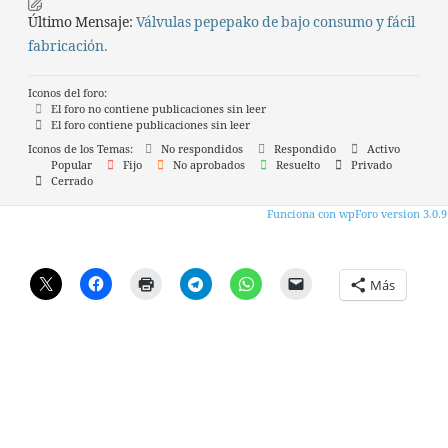
Último Mensaje:
Válvulas pepepako de bajo consumo y fácil
fabricación.
Iconos del foro:
El foro no contiene publicaciones sin leer
El foro contiene publicaciones sin leer
Iconos de los Temas:
No respondidos
Respondido
Activo
Popular
Fijo
No aprobados
Resuelto
Privado
Cerrado
Funciona con wpForo version 3.0.9
Más