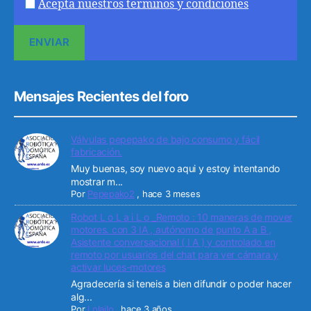
Acepta nuestros terminos y condiciones
Mensajes Recientes del foro
Válvulas pepepako de bajo consumo y fácil
fabricación.
Muy buenas, soy nuevo aqui y estoy intentando
mostrar m...
Por
Pepepako2
,
hace 3 meses
Robot L o L a i L o _Remoto : 10 maneras de mover
motores. con 3 IA , autónomo de punto A a B ,
Asistente conversacional ( I A ) y controlado en
remoto por usuarios del chat para ver cámara y
activar luces-motores
Agradecería si teneis a bien difundir o poder hacer
alg...
Por
Lolailo
,
hace 3 años