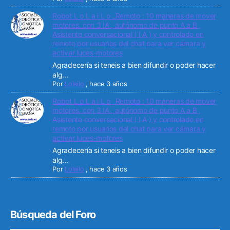
Robot L o L a i L o _Remoto : 10 maneras de mover
motores. con 3 IA , autónomo de punto A a B ,
Asistente conversacional ( I A ) y controlado en
remoto por usuarios del chat para ver cámara y
activar luces-motores
Agradecería si teneis a bien difundir o poder hacer
alg...
Por
Lolailo
,
hace 3 años
Robot L o L a i L o _Remoto : 10 maneras de mover
motores. con 3 IA , autónomo de punto A a B ,
Asistente conversacional ( I A ) y controlado en
remoto por usuarios del chat para ver cámara y
activar luces-motores
Agradecería si teneis a bien difundir o poder hacer
alg...
Por
Lolailo
,
hace 3 años
Búsqueda del Foro