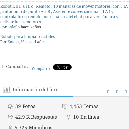
Robot L o L a i L o _Remoto : 10 maneras de mover motores. con 3 IA
, autónomo de punto A a B , Asistente conversacional ( I A ) y
controlado en remoto por usuarios del chat para ver cámara y
activar luces-motores
Por
Lolailo
hace 3 años
Robots para limpiar cristales
Por
Emma_96
hace 4 años
Compartir:
Compartir
Información del foro
39
Foros
4,453
Temas
42.9 K
Respuestas
10
En línea
5,725
Miembros