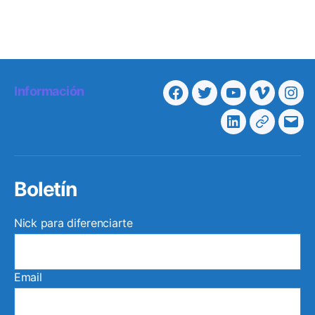
Información
Facebook
Twitter
Youtube
Vimeo
Ins
Linkedin
Telegra
Cor
elec
Boletín
Nick para diferenciarte
Email