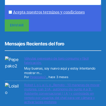
Acepta nuestros terminos y condiciones
Mensajes Recientes del foro
Válvulas pepepako de bajo consumo y fácil
fabricación.
Muy buenas, soy nuevo aqui y estoy intentando
mostrar m...
Por
Pepepako2
,
hace 3 meses
Robot L o L a i L o _Remoto : 10 maneras de mover
motores. con 3 IA , autónomo de punto A a B ,
Asistente conversacional ( I A ) y controlado en
remoto por usuarios del chat para ver cámara y
activar luces-motores