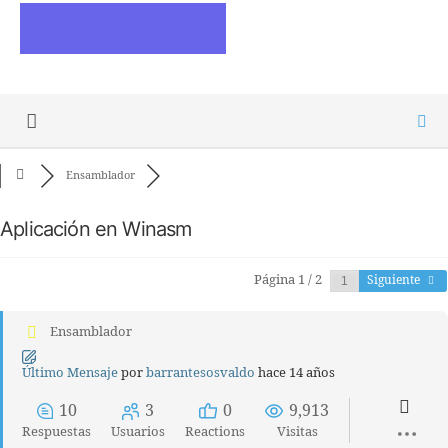
ESCRIBE ARTICULOS
Ensamblador
Aplicación en Winasm
Página 1 / 2
Siguiente
Ensamblador
Último Mensaje
por
barrantesosvaldo
hace 14 años
10
3
0
9,913
Respuestas
Usuarios
Reactions
Visitas