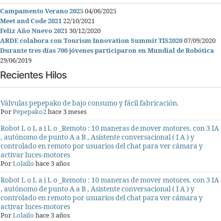
Campamento Verano 2025
04/06/2025
Meet and Code 2021
22/10/2021
Feliz Año Nuevo 2021
30/12/2020
ARDE colabora con Tourism Innovation Summit TIS2020
07/09/2020
Durante tres días 700 jóvenes participaron en Mundial de Robótica
29/06/2019
Recientes Hilos
Válvulas pepepako de bajo consumo y fácil fabricación.
Por
Pepepako2
hace 3 meses
Robot L o L a i L o _Remoto : 10 maneras de mover motores. con 3 IA
, autónomo de punto A a B , Asistente conversacional ( I A ) y
controlado en remoto por usuarios del chat para ver cámara y
activar luces-motores
Por
Lolailo
hace 3 años
Robot L o L a i L o _Remoto : 10 maneras de mover motores. con 3 IA
, autónomo de punto A a B , Asistente conversacional ( I A ) y
controlado en remoto por usuarios del chat para ver cámara y
activar luces-motores
Por
Lolailo
hace 3 años