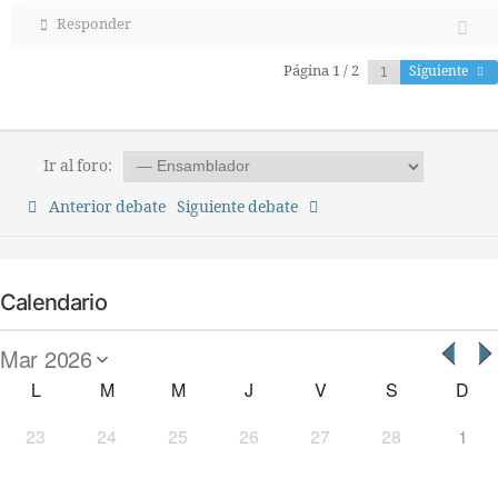
Responder
Página 1 / 2
Siguiente
Ir al foro:
Anterior debate
Siguiente debate
Calendario
L
M
M
J
V
S
D
23
24
25
26
27
28
1