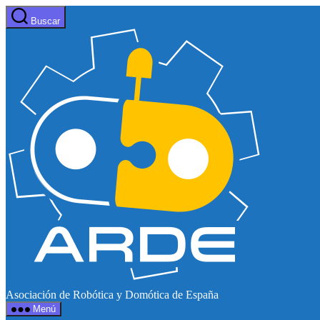
Saltar
Buscar
al
Web
contenido
de
ARDE
Asociación de Robótica y Domótica de España
Menú