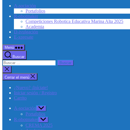
A-sociación
Portafolios
R-obotmaker
Competiciones Robotica Educativa Marina Alta 2025
Academia
D-ivulgación
E-xpresate
Menú
Buscar
Buscar:
Cerrar
la
búsqueda
Cerrar el menú
¿Nuevo? ¡Iníciate!
Iniciar sesión / Registro
Carrito
A-sociación
Mostrar
el
Portafolios
submenú
R-obotmaker
Mostrar
el
CREMA 2025
submenú