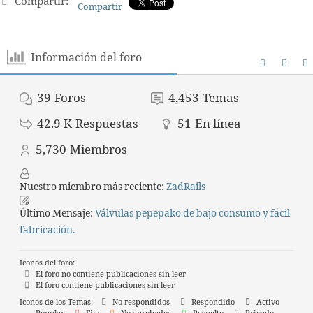
Compartir:
Compartir
Información del foro
39
Foros
4,453
Temas
42.9 K
Respuestas
51
En línea
5,730
Miembros
Nuestro miembro más reciente:
ZadRails
Último Mensaje:
Válvulas pepepako de bajo consumo y fácil
fabricación.
Iconos del foro:
El foro no contiene publicaciones sin leer
El foro contiene publicaciones sin leer
Iconos de los Temas:
No respondidos
Respondido
Activo