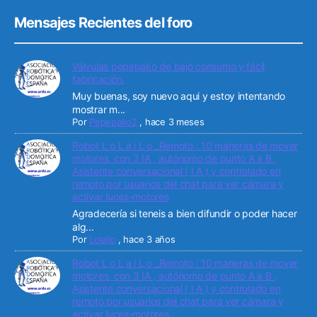
Mensajes Recientes del foro
Válvulas pepepako de bajo consumo y fácil
fabricación.
Muy buenas, soy nuevo aqui y estoy intentando
mostrar m...
Por
Pepepako2
,
hace 3 meses
Robot L o L a i L o _Remoto : 10 maneras de mover
motores. con 3 IA , autónomo de punto A a B ,
Asistente conversacional ( I A ) y controlado en
remoto por usuarios del chat para ver cámara y
activar luces-motores
Agradecería si teneis a bien difundir o poder hacer
alg...
Por
Lolailo
,
hace 3 años
Robot L o L a i L o _Remoto : 10 maneras de mover
motores. con 3 IA , autónomo de punto A a B ,
Asistente conversacional ( I A ) y controlado en
remoto por usuarios del chat para ver cámara y
activar luces-motores