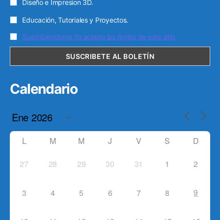
Diseño e Impresion 3D.
Educación, Tutoriales y Proyectos.
Suscribiendome Yo acepto las reglas de este sitio.
Calendario
L
M
M
J
V
S
D
27
28
29
30
31
1
2
9
3
4
5
6
7
8