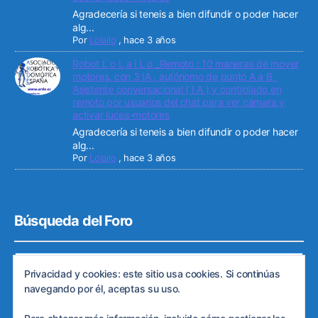
Agradecería si teneis a bien difundir o poder hacer
alg...
Por
Lolailo
,
hace 3 años
Robot L o L a i L o _Remoto : 10 maneras de mover
motores. con 3 IA , autónomo de punto A a B ,
Asistente conversacional ( I A ) y controlado en
remoto por usuarios del chat para ver cámara y
activar luces-motores
Agradecería si teneis a bien difundir o poder hacer
alg...
Por
Lolailo
,
hace 3 años
Búsqueda del Foro
Privacidad y cookies: este sitio usa cookies. Si continúas
navegando por él, aceptas su uso.