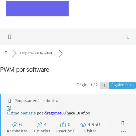
ESCRIBE ARTICULOS
Empezar en la robot...
PWM por software
Página 1 / 2
Siguiente
Empezar en la robotica
Último Mensaje
por
dragonet80
hace 18 años
6
4
0
4,950
Respuestas
Usuarios
Reactions
Visitas