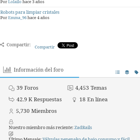
Por
Lolailo
hace 3 años
Robots para limpiar cristales
Por
Emma_96
hace 4 años
Compartir:
Compartir
Información del foro
39
Foros
4,453
Temas
42.9 K
Respuestas
18
En línea
5,730
Miembros
Nuestro miembro más reciente:
ZadRails
Último Mensaje:
Válvulas pepepako de bajo consumo y fácil