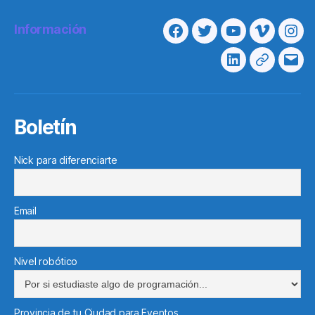
Información
Facebook
Twitter
Youtube
Vimeo
Ins
Linkedin
Telegram
Cor
elec
Boletín
Nick para diferenciarte
Email
Nivel robótico
Provincia de tu Ciudad para Eventos...