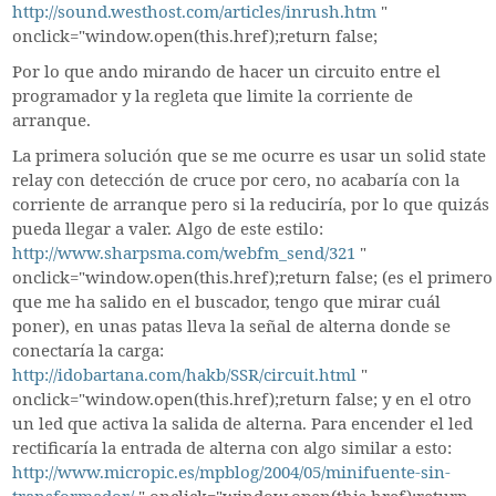
http://sound.westhost.com/articles/inrush.htm
"
onclick="window.open(this.href);return false;
Por lo que ando mirando de hacer un circuito entre el
programador y la regleta que limite la corriente de
arranque.
La primera solución que se me ocurre es usar un solid state
relay con detección de cruce por cero, no acabaría con la
corriente de arranque pero si la reduciría, por lo que quizás
pueda llegar a valer. Algo de este estilo:
http://www.sharpsma.com/webfm_send/321
"
onclick="window.open(this.href);return false; (es el primero
que me ha salido en el buscador, tengo que mirar cuál
poner), en unas patas lleva la señal de alterna donde se
conectaría la carga:
http://idobartana.com/hakb/SSR/circuit.html
"
onclick="window.open(this.href);return false; y en el otro
un led que activa la salida de alterna. Para encender el led
rectificaría la entrada de alterna con algo similar a esto:
http://www.micropic.es/mpblog/2004/05/minifuente-sin-