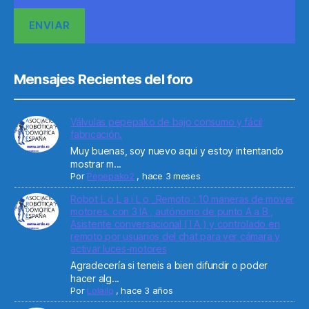
Mensajes Recientes del foro
Válvulas pepepako de bajo consumo y fácil
fabricación.
Muy buenas, soy nuevo aqui y estoy intentando
mostrar m...
Por
Pepepako2
,
hace 3 meses
Robot L o L a i L o _Remoto : 10 maneras de mover
motores. con 3 IA , autónomo de punto A a B ,
Asistente conversacional ( I A ) y controlado en
remoto por usuarios del chat para ver cámara y
activar luces-motores
Agradecería si teneis a bien difundir o poder
hacer alg...
Por
Lolailo
,
hace 3 años