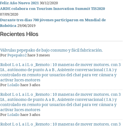
Feliz Año Nuevo 2021
30/12/2020
ARDE colabora con Tourism Innovation Summit TIS2020
07/09/2020
Durante tres días 700 jóvenes participaron en Mundial de
Robótica
29/06/2019
Recientes Hilos
Válvulas pepepako de bajo consumo y fácil fabricación.
Por
Pepepako2
hace 3 meses
Robot L o L a i L o _Remoto : 10 maneras de mover motores. con 3
IA , autónomo de punto A a B , Asistente conversacional ( I A ) y
controlado en remoto por usuarios del chat para ver cámara y
activar luces-motores
Por
Lolailo
hace 3 años
Robot L o L a i L o _Remoto : 10 maneras de mover motores. con 3
IA , autónomo de punto A a B , Asistente conversacional ( I A ) y
controlado en remoto por usuarios del chat para ver cámara y
activar luces-motores
Por
Lolailo
hace 3 años
Robot L o L a i L o _Remoto : 10 maneras de mover motores. con 3