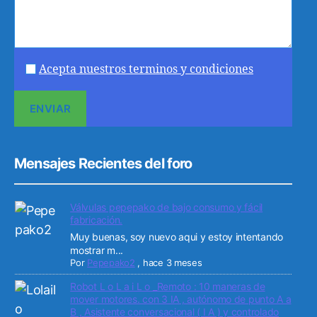
Acepta nuestros terminos y condiciones
Mensajes Recientes del foro
Válvulas pepepako de bajo consumo y fácil
fabricación.
Muy buenas, soy nuevo aqui y estoy intentando
mostrar m...
Por
Pepepako2
,
hace 3 meses
Robot L o L a i L o _Remoto : 10 maneras de
mover motores. con 3 IA , autónomo de punto A a
B , Asistente conversacional ( I A ) y controlado