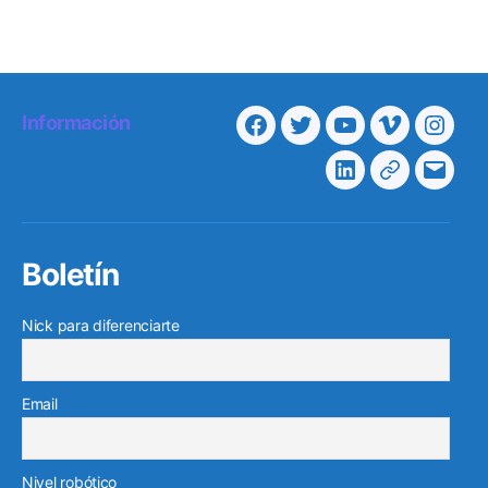
Información
Facebook
Twitter
Youtube
Vimeo
Insta
Linkedin
Telegram
Corre
electr
Boletín
Nick para diferenciarte
Email
Nivel robótico