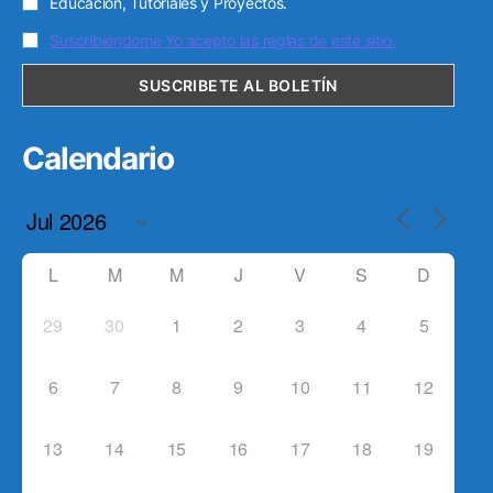
Educación, Tutoriales y Proyectos.
Suscribiendome Yo acepto las reglas de este sitio.
Calendario
L
M
M
J
V
S
D
29
30
1
2
3
4
5
6
7
8
9
10
11
12
13
14
15
16
17
18
19