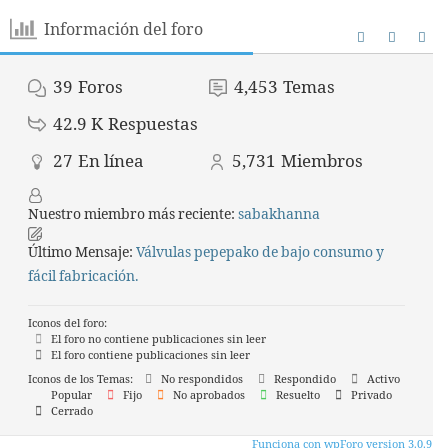
Información del foro
39
Foros
4,453
Temas
42.9 K
Respuestas
27
En línea
5,731
Miembros
Nuestro miembro más reciente:
sabakhanna
Último Mensaje:
Válvulas pepepako de bajo consumo y
fácil fabricación.
Iconos del foro:
El foro no contiene publicaciones sin leer
El foro contiene publicaciones sin leer
Iconos de los Temas:
No respondidos
Respondido
Activo
Popular
Fijo
No aprobados
Resuelto
Privado
Cerrado
Funciona con wpForo version 3.0.9