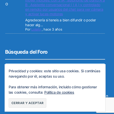
mover motores. con 3 IA , autónomo de punto A a
B , Asistente conversacional ( I A ) y controlado
en remoto por usuarios del chat para ver cámara
y activar luces-motores
Agradecería si teneis a bien difundir o poder
hacer alg...
Por
Lolailo
,
hace 3 años
Búsqueda del Foro
Privacidad y cookies: este sitio usa cookies. Si continúas
navegando por él, aceptas su uso.
Para obtener más información, incluido cómo gestionar
las cookies, consulta:
Política de cookies
© 2026
Web de ARDE
Subir
↑
Política de privacidad