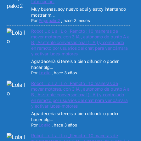
fabricación.
Muy buenas, soy nuevo aqui y estoy intentando
mostrar m...
Por
Pepepako2
,
hace 3 meses
Robot L o L a i L o _Remoto : 10 maneras de
mover motores. con 3 IA , autónomo de punto A a
B , Asistente conversacional ( I A ) y controlado
en remoto por usuarios del chat para ver cámara
y activar luces-motores
Agradecería si teneis a bien difundir o poder
hacer alg...
Por
Lolailo
,
hace 3 años
Robot L o L a i L o _Remoto : 10 maneras de
mover motores. con 3 IA , autónomo de punto A a
B , Asistente conversacional ( I A ) y controlado
en remoto por usuarios del chat para ver cámara
y activar luces-motores
Agradecería si teneis a bien difundir o poder
hacer alg...
Por
Lolailo
,
hace 3 años
Robot L o L a i L o _Remoto : 10 maneras de