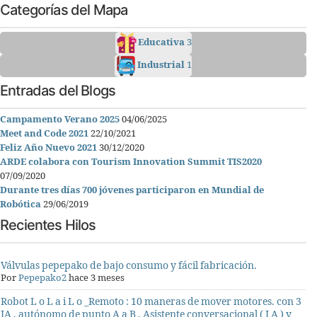
Categorías del Mapa
Educativa
3
Industrial
1
Entradas del Blogs
Campamento Verano 2025
04/06/2025
Meet and Code 2021
22/10/2021
Feliz Año Nuevo 2021
30/12/2020
ARDE colabora con Tourism Innovation Summit TIS2020
07/09/2020
Durante tres días 700 jóvenes participaron en Mundial de
Robótica
29/06/2019
Recientes Hilos
Válvulas pepepako de bajo consumo y fácil fabricación.
Por
Pepepako2
hace 3 meses
Robot L o L a i L o _Remoto : 10 maneras de mover motores. con 3
IA , autónomo de punto A a B , Asistente conversacional ( I A ) y