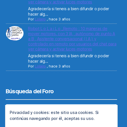
ver cámara y activar luces-motores
Agradecería si teneis a bien difundir o poder
hacer alg...
Por
Lolailo
,
hace 3 años
Robot L o L a i L o _Remoto : 10 maneras de
mover motores. con 3 IA , autónomo de punto A
a B , Asistente conversacional ( I A ) y
controlado en remoto por usuarios del chat para
ver cámara y activar luces-motores
Agradecería si teneis a bien difundir o poder
hacer alg...
Por
Lolailo
,
hace 3 años
Búsqueda del Foro
Privacidad y cookies: este sitio usa cookies. Si
continúas navegando por él, aceptas su uso.