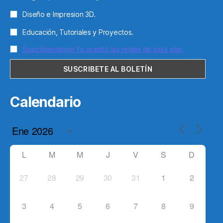
Diseño e Impresion 3D.
Educación, Tutoriales y Proyectos.
Suscribiendome Yo acepto las reglas de este sitio.
Calendario
L
M
M
J
V
S
D
27
28
29
30
31
1
2
3
4
5
6
7
8
9