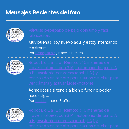
Mensajes Recientes del foro
Válvulas pepepako de bajo consumo y fácil
fabricación.
Muy buenas, soy nuevo aqui y estoy intentando
mostrar m...
Por
Pepepako2
,
hace 3 meses
Robot L o L a i L o _Remoto : 10 maneras de
mover motores. con 3 IA , autónomo de punto A
a B , Asistente conversacional ( I A ) y
controlado en remoto por usuarios del chat para
ver cámara y activar luces-motores
Agradecería si teneis a bien difundir o poder
hacer alg...
Por
Lolailo
,
hace 3 años
Robot L o L a i L o _Remoto : 10 maneras de
mover motores. con 3 IA , autónomo de punto A
a B , Asistente conversacional ( I A ) y
controlado en remoto por usuarios del chat para