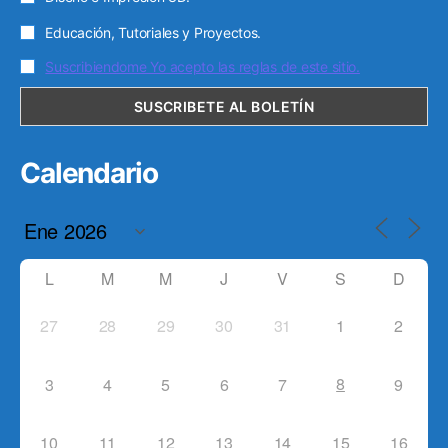
Educación, Tutoriales y Proyectos.
Suscribiendome Yo acepto las reglas de este sitio.
Calendario
L
M
M
J
V
S
D
27
28
29
30
31
1
2
8
3
4
5
6
7
9
10
11
12
13
14
15
16