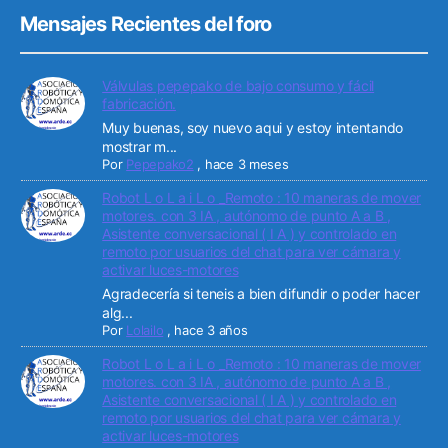
Mensajes Recientes del foro
Válvulas pepepako de bajo consumo y fácil
fabricación.
Muy buenas, soy nuevo aqui y estoy intentando
mostrar m...
Por
Pepepako2
,
hace 3 meses
Robot L o L a i L o _Remoto : 10 maneras de mover
motores. con 3 IA , autónomo de punto A a B ,
Asistente conversacional ( I A ) y controlado en
remoto por usuarios del chat para ver cámara y
activar luces-motores
Agradecería si teneis a bien difundir o poder hacer
alg...
Por
Lolailo
,
hace 3 años
Robot L o L a i L o _Remoto : 10 maneras de mover
motores. con 3 IA , autónomo de punto A a B ,
Asistente conversacional ( I A ) y controlado en
remoto por usuarios del chat para ver cámara y
activar luces-motores