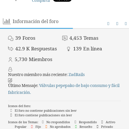
Compartir
Información del foro
39
Foros
4,453
Temas
42.9 K
Respuestas
139
En línea
5,730
Miembros
Nuestro miembro más reciente:
ZadRails
Último Mensaje:
Válvulas pepepako de bajo consumo y fácil
fabricación.
Iconos del foro:
El foro no contiene publicaciones sin leer
El foro contiene publicaciones sin leer
Iconos de los Temas:
No respondidos
Respondido
Activo
Popular
Fijo
No aprobados
Resuelto
Privado