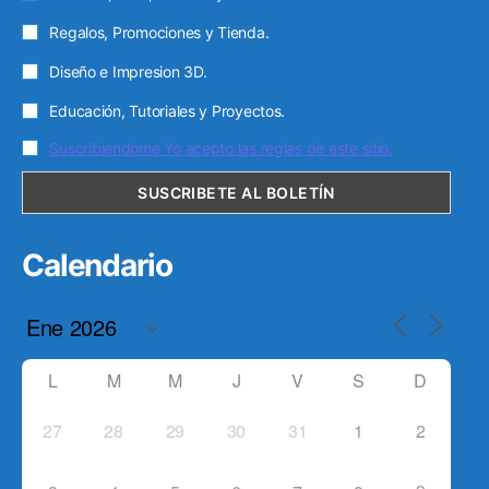
Regalos, Promociones y Tienda.
Diseño e Impresion 3D.
Educación, Tutoriales y Proyectos.
Suscribiendome Yo acepto las reglas de este sitio.
Calendario
L
M
M
J
V
S
D
27
28
29
30
31
1
2