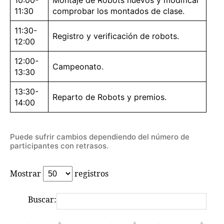
otro lado jejej).
11:30
comprobar los montados de clase.
Destornilladores si tenemos, son
pequeños, la mayoría de estrella,
11:30-
Registro y verificación de robots.
alguno plano, para métrica 3 mm y
12:00
alguno de 2 mm.
12:00-
Campeonato.
13:30
13:30-
Reparto de Robots y premios.
14:00
Puede sufrir cambios dependiendo del número de
participantes con retrasos.
Mostrar
registros
Buscar: