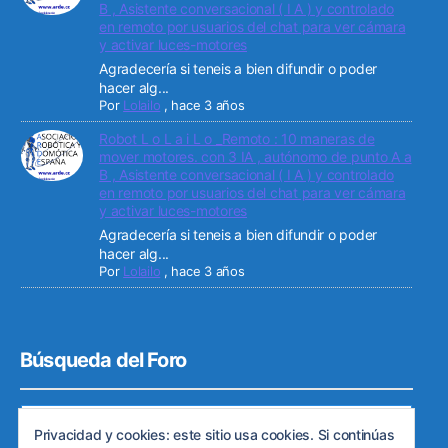
B , Asistente conversacional ( I A ) y controlado
en remoto por usuarios del chat para ver cámara
y activar luces-motores
Agradecería si teneis a bien difundir o poder
hacer alg...
Por
Lolailo
,
hace 3 años
Robot L o L a i L o _Remoto : 10 maneras de
mover motores. con 3 IA , autónomo de punto A a
B , Asistente conversacional ( I A ) y controlado
en remoto por usuarios del chat para ver cámara
y activar luces-motores
Agradecería si teneis a bien difundir o poder
hacer alg...
Por
Lolailo
,
hace 3 años
Búsqueda del Foro
Privacidad y cookies: este sitio usa cookies. Si continúas