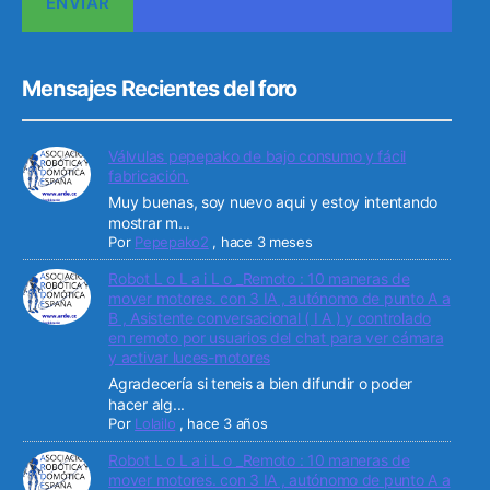
Mensajes Recientes del foro
Válvulas pepepako de bajo consumo y fácil
fabricación.
Muy buenas, soy nuevo aqui y estoy intentando
mostrar m...
Por
Pepepako2
,
hace 3 meses
Robot L o L a i L o _Remoto : 10 maneras de
mover motores. con 3 IA , autónomo de punto A a
B , Asistente conversacional ( I A ) y controlado
en remoto por usuarios del chat para ver cámara
y activar luces-motores
Agradecería si teneis a bien difundir o poder
hacer alg...
Por
Lolailo
,
hace 3 años
Robot L o L a i L o _Remoto : 10 maneras de
mover motores. con 3 IA , autónomo de punto A a