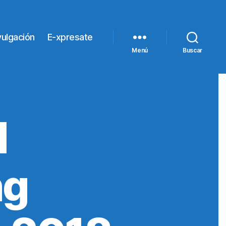
vulgación
E-xpresate
Menú
Buscar
l
ng