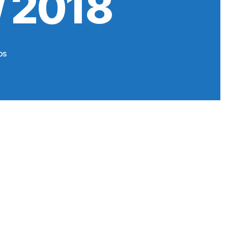
 2018
en
os
International
Manufacturing
Technology
Show
2018