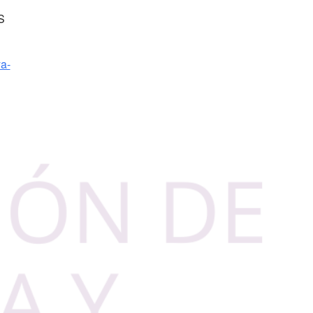
S
ya-