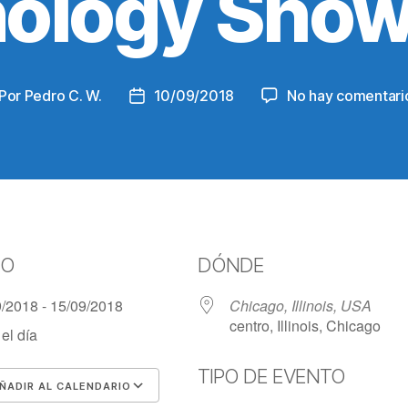
ology Show
Por
Pedro C. W.
10/09/2018
No hay comentari
tor
Fecha
de
la
trada
entrada
DO
DÓNDE
9/2018 - 15/09/2018
Chicago, Illinois, USA
centro, Illinois, Chicago
el día
TIPO DE EVENTO
ÑADIR AL CALENDARIO