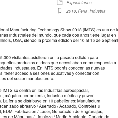
Exposiciones
argar ICS
Google Calendar
iC
2018
,
Feria
,
Industria
ational Manufacturing Technology Show 2018 (IMTS) es una de l
rias industriales del mundo, que cada dos años tiene lugar en
llinois, USA, siendo la próxima edición del 10 al 15 de Septiem
.000 visitantes asistieron en la pasada edición para
 aquellos productos e ideas que necesitaban como respuesta a
idades industriales. En IMTS podrás conocer las nuevas
s, tener acceso a sesiones educativas y conectar con
les del sector manufacturero.
e IMTS se centra en las industrias aeroespacial,
n, máquina-herramienta, industria médica y power
. La feria se distribuye en 10 pabellones: Manufactura
ecanizado abrasivo / Aserrado / Acabado, Controles &
EDM, Fabricación / Láser, Generación de Engranajes,
es de Máquinas / Limpieza / Medio Ambiente, Cortado de