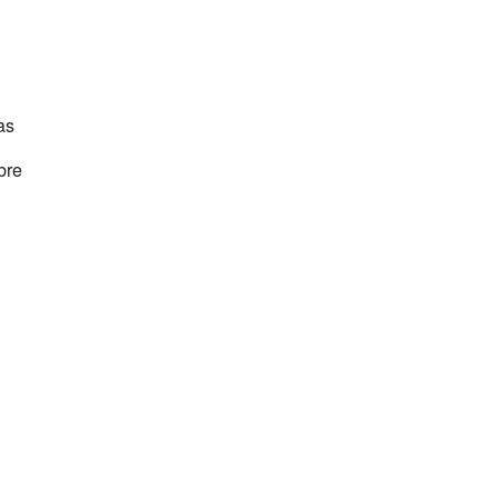
alendar
Office 365
as
bre