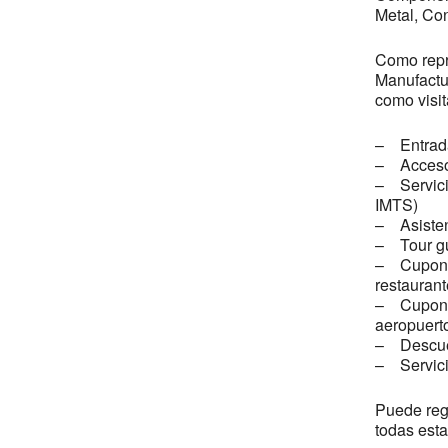
Metal, Co
Como repre
Manufactur
como visit
– Entrada
– Acceso 
– Servicio
IMTS)
– Asisten
– Tour gui
– Cupones 
restaurant
– Cupones
aeropuerto
– Descuen
– Servici
Puede regi
todas esta