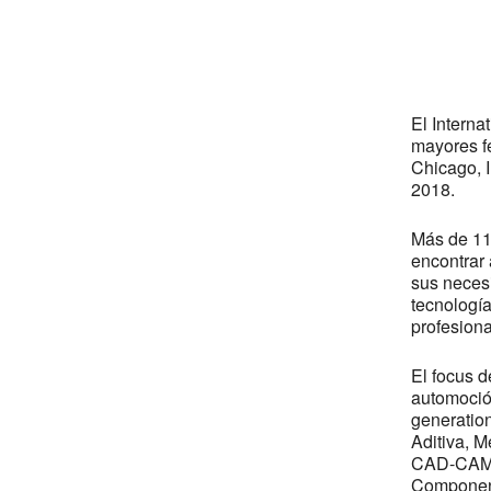
Desc
El Intern
mayores fe
Chicago, I
2018.
Más de 115
encontrar
sus neces
tecnología
profesiona
El focus d
automoció
generation
Aditiva, M
CAD-CAM, 
Component