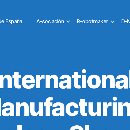
de España
A-sociación
R-obotmaker
D-i
Internationa
anufacturi