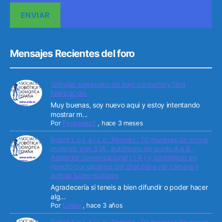
Mensajes Recientes del foro
Válvulas pepepako de bajo consumo y fácil
fabricación.
Muy buenas, soy nuevo aqui y estoy intentando
mostrar m...
Por
Pepepako2
,
hace 3 meses
Robot L o L a i L o _Remoto : 10 maneras de mover
motores. con 3 IA , autónomo de punto A a B ,
Asistente conversacional ( I A ) y controlado en
remoto por usuarios del chat para ver cámara y
activar luces-motores
Agradecería si teneis a bien difundir o poder hacer
alg...
Por
Lolailo
,
hace 3 años
Robot L o L a i L o _Remoto : 10 maneras de mover