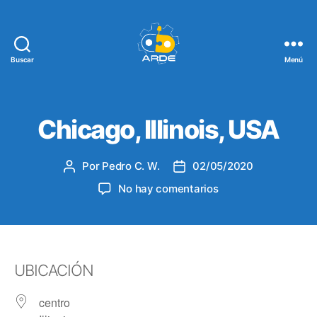
Buscar
Menú
Web
de
ARDE
Chicago, Illinois, USA
Por
Pedro C. W.
02/05/2020
Autor
Fecha
de
de
en
No hay comentarios
la
la
Chicago,
entrada
entrada
Illinois,
USA
UBICACIÓN
centro