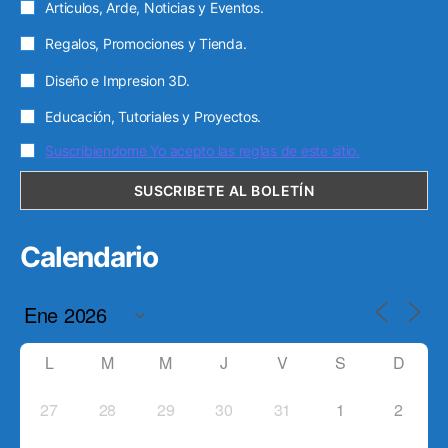
Articulos, Arde, Noticias y Eventos.
Regalos, Promociones y Tienda.
Diseño e Impresion 3D.
Educación, Tutoriales y Proyectos.
Suscribiendome Yo acepto las reglas de este sitio.
Calendario
L
M
M
J
V
S
D
27
28
29
30
31
1
2