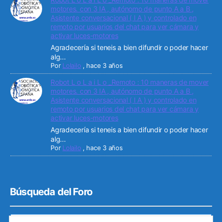
motores. con 3 IA , autónomo de punto A a B ,
Asistente conversacional ( I A ) y controlado en
remoto por usuarios del chat para ver cámara y
activar luces-motores
Agradecería si teneis a bien difundir o poder hacer
alg...
Por
Lolailo
,
hace 3 años
Robot L o L a i L o _Remoto : 10 maneras de mover
motores. con 3 IA , autónomo de punto A a B ,
Asistente conversacional ( I A ) y controlado en
remoto por usuarios del chat para ver cámara y
activar luces-motores
Agradecería si teneis a bien difundir o poder hacer
alg...
Por
Lolailo
,
hace 3 años
Búsqueda del Foro