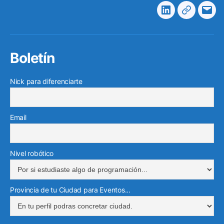
Linkedin
Telegra
Cor
elec
Boletín
Nick para diferenciarte
Email
Nivel robótico
Provincia de tu Ciudad para Eventos...