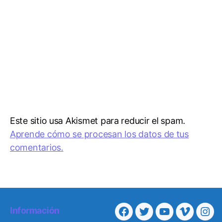
Este sitio usa Akismet para reducir el spam.
Aprende cómo se procesan los datos de tus
comentarios.
Información
Facebook
Twitter
Youtube
Vimeo
Ins